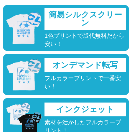
簡易シルクスクリー
ン
1色プリントで版代無料だから
安い！
オンデマンド転写
フルカラープリントで一番安
い！
インクジェット
素材を活かしたフルカラープ
リント！