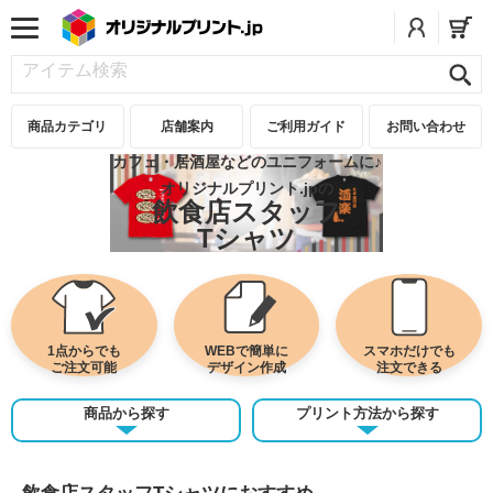
商品カテゴリ
店舗案内
ご利用ガイド
お問い合わせ
カフェ・居酒屋などのユニフォームに♪
オリジナルプリント.jpの
飲食店スタッフ
Tシャツ
1点からでも
WEBで簡単に
スマホだけでも
ご注文可能
デザイン作成
注文できる
商品から探す
プリント方法から探す