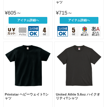
ャツ
¥605～
¥715～
アイテム詳細へ
アイテム詳細へ
Printstar ヘビーウェイトTシ
United Athle 5.6oz ハイクオ
ャツ
リティTシャツ