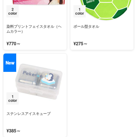
2
1
color
color
染料プリントフェイスタオル（ヘ
ボール型タオル
ムカラー）
¥770～
¥275～
New
1
color
ステンレスアイスキューブ
¥385～