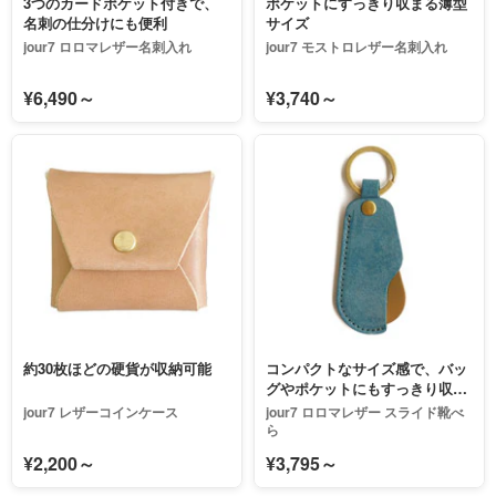
3つのカードポケット付きで、
ポケットにすっきり収まる薄型
名刺の仕分けにも便利
サイズ
jour7 ロロマレザー名刺入れ
jour7 モストロレザー名刺入れ
¥6,490～
¥3,740～
約30枚ほどの硬貨が収納可能
コンパクトなサイズ感で、バッ
グやポケットにもすっきり収ま
ります
jour7 レザーコインケース
jour7 ロロマレザー スライド靴べ
ら
¥2,200～
¥3,795～