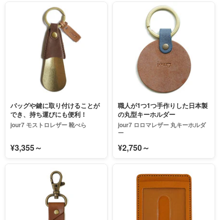
バッグや鍵に取り付けることが
職人が1つ1つ手作りした日本製
でき、持ち運びにも便利！
の丸型キーホルダー
jour7 モストロレザー 靴べら
jour7 ロロマレザー 丸キーホルダ
ー
¥3,355～
¥2,750～