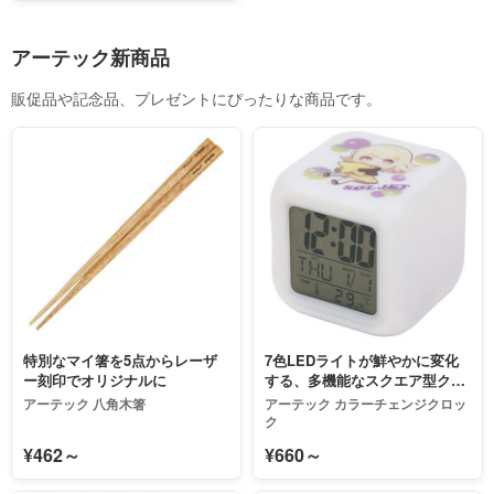
アーテック新商品
販促品や記念品、プレゼントにぴったりな商品です。
特別なマイ箸を5点からレーザ
7色LEDライトが鮮やかに変化
ー刻印でオリジナルに
する、多機能なスクエア型クロ
ック
アーテック 八角木箸
アーテック カラーチェンジクロッ
ク
¥462～
¥660～