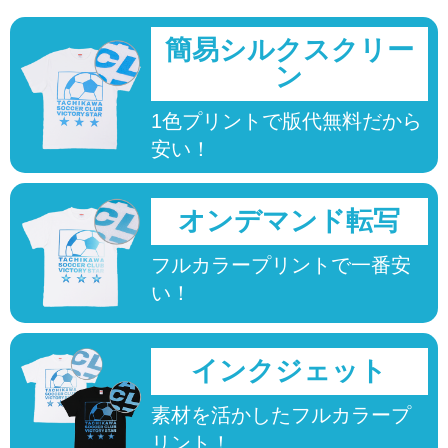
簡易シルクスクリー
ン
1色プリントで版代無料だから
安い！
オンデマンド転写
フルカラープリントで一番安
い！
インクジェット
素材を活かしたフルカラープ
リント！