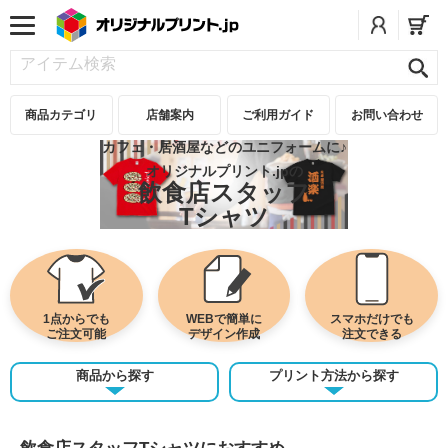
商品カテゴリ
店舗案内
ご利用ガイド
お問い合わせ
カフェ・居酒屋などのユニフォームに♪
オリジナルプリント.jpの
飲食店スタッフ
Tシャツ
1点からでも
WEBで簡単に
スマホだけでも
ご注文可能
デザイン作成
注文できる
商品から探す
プリント方法から探す