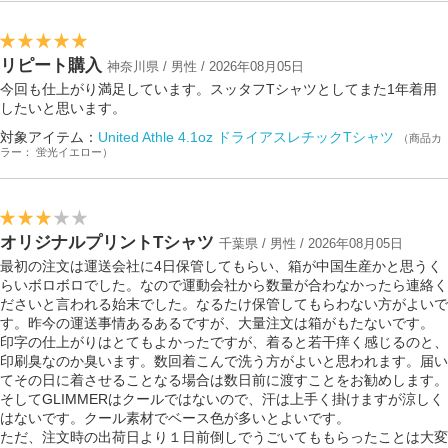
リピート購入
神奈川県 / 男性 / 2026年08月05日
今回も仕上がり満足しています。スッタフTシャツとしてまた1年着用
したいと思います。
対象アイテム：
United Athle 4.1oz ドライアスレチックTシャツ
（商品カ
ラー： 蛍光イエロー）
オリジナルプリントTシャツ
千葉県 / 男性 / 2026年08月05日
最初の注文は運送会社に4日保管してもらい、箱が中国生産かと思うく
らいボロボロでした。なので運動会社から数量が合わなかったら連絡く
ださいと言われる始末でした。なるたけ保管してもらわない方がよいで
す。昨今の運送事情あるあるですが、大量注文は箱がもたないです。
印字の仕上がりはとてもよかったですが、着ると若干痒く感じるのと、
印刷臭なのか臭います。数回着こんで洗う方がよいと思われます。届い
てその日に着させることなる場合は数日前に渡すことをお勧めします。
そしてGLIMMERはクールではないので、汗は上手く掛けますが涼しく
はないです。クール素材でベース色が多いとよいです。
ただ、注文時の出荷日より１日前倒しでうごいてももらったことは大変