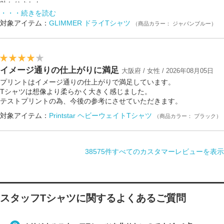
助かりました。
・・・続きを読む
最後に、デザインの解像度と大きさの調整が上手くい中々大変でした。
対象アイテム：
GLIMMER ドライTシャツ
（商品カラー： ジャパンブルー）
結局泣き寝入りしてやりたかったデザインの大きさから少し小さくなっ
てしまいました。添付できる大きさの幅を持たせてほしいと思います。
イメージ通りの仕上がりに満足
大阪府 / 女性 / 2026年08月05日
プリントはイメージ通りの仕上がりで満足しています。
Tシャツは想像より柔らかく大きく感じました。
テストプリントの為、今後の参考にさせていただきます。
対象アイテム：
Printstar ヘビーウェイトTシャツ
（商品カラー： ブラック）
38575件すべてのカスタマーレビューを表示
スタッフTシャツに関するよくあるご質問