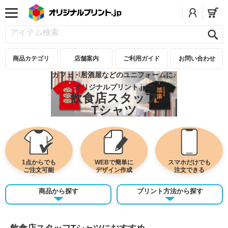
商品カテゴリ
店舗案内
ご利用ガイド
お問い合わせ
カフェ・居酒屋などのユニフォームに♪
オリジナルプリント.jpの
飲食店スタッフ
Tシャツ
1点からでも
WEBで簡単に
スマホだけでも
ご注文可能
デザイン作成
注文できる
商品から探す
プリント方法から探す