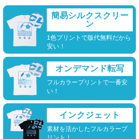
簡易シルクスクリー
ン
1色プリントで版代無料だから
安い！
オンデマンド転写
フルカラープリントで一番安
い！
インクジェット
素材を活かしたフルカラープ
リント！