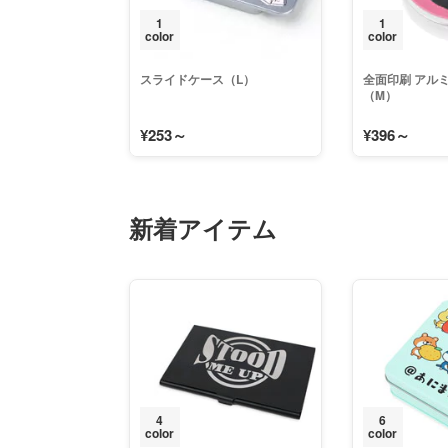
1
1
color
color
スライドケース（L）
全面印刷 アル
（M）
¥253～
¥396～
新着アイテム
4
6
color
color