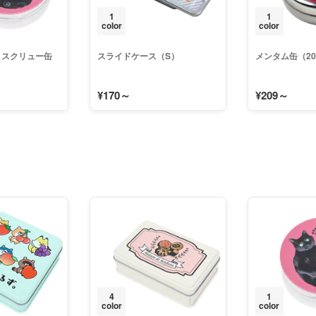
1
1
color
color
ミスクリュー缶
スライドケース（S）
メンタム缶（20
¥170～
¥209～
4
1
color
color