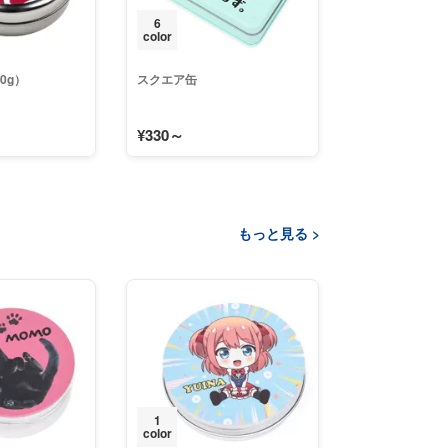
6
color
0g）
スクエア缶
¥330～
もっと見る >
1
color