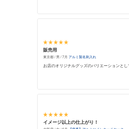
販売用
東京都 / 男 / 7月
アルミ製名刺入れ
お店のオリジナルグッズのバリエーションとし
イメージ以上の仕上がり！
大阪府 / 女 / 6月
【廃番】アルミツインカードケース