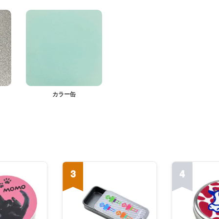
カラー缶
3
4