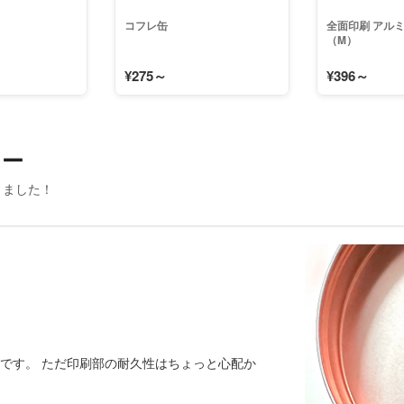
コフレ缶
全面印刷 アル
（M）
¥275～
¥396～
ュー
きました！
です。 ただ印刷部の耐久性はちょっと心配か