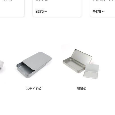
¥275～
¥478～
スライド式
開閉式