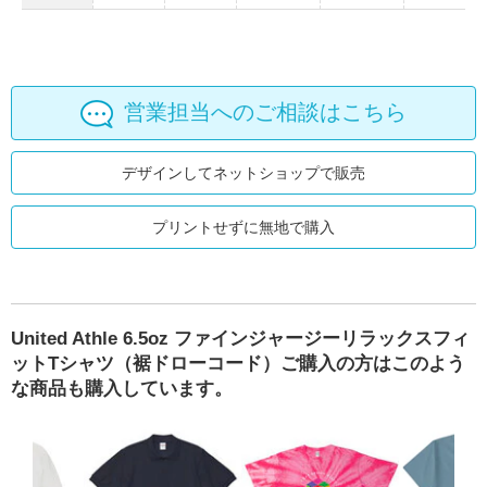
営業担当へのご相談はこちら
デザインしてネットショップで販売
プリントせずに無地で購入
United Athle 6.5oz ファインジャージーリラックスフィ
ットTシャツ（裾ドローコード）ご購入の方はこのよう
な商品も購入しています。
ライクールタッチTシャツ
ドルマンパーカー
United Athle 6.5oz ファインジャージー 長袖Tシャツ（2
United Athle 6.0oz ヘヴ
D-FACTO