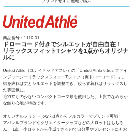
プリントせずに無地で購入
商品番号：1110-01
ドローコード付きでシルエットが自由自在！
リラックスフィットTシャツを1点からオリジナ
ルに
United Athle（ユナイテッドアスレ）の
「United Athle 6.5oz ファイ
ンジャージーリラックスフィットTシャツ（裾ドローコード）」。
裾を絞れば丈とシルエットを調整でき、絞らず着ればリラックスし
た雰囲気に。
毛羽立ちの少ないコンパクトコーマ糸を使用した、上質でなめらか
な触り心地が特徴です。
オリジナルプリント.jpなら1点からフルカラーでプリント可能！
アパレルブランドやクリエイターグッズなどの大ロットはもちろ
ん、
1点・小ロットから作成できるので自分用やプレゼントにもお