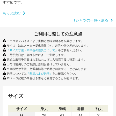
すすめです。
もっと読む
Tシャツの一覧へ戻る
ご利用に際しての注意点
モニタやデバイスにより実物と色味や明るさが異なります。
サイズ寸法はメーカー提供情報です。差異や個体差があります。
「サイズ寸法・本体色の差異について」
をご参照ください。
出荷予定日は、各種条件によって変動します。
正式な出荷予定日はお支払およびご入稿完了後に確定します。
出荷日前倒しのご相談は原則お受けしていません。
生産状況や天候、交通事情等で納期が前後することがあります。
納期については
「配送および納期」
をご確認ください。
本ページ記載の内容は予告なく変更することがあります。
サイズ
サイズ
身丈
身幅
肩幅
袖丈
M
70
62
56
21