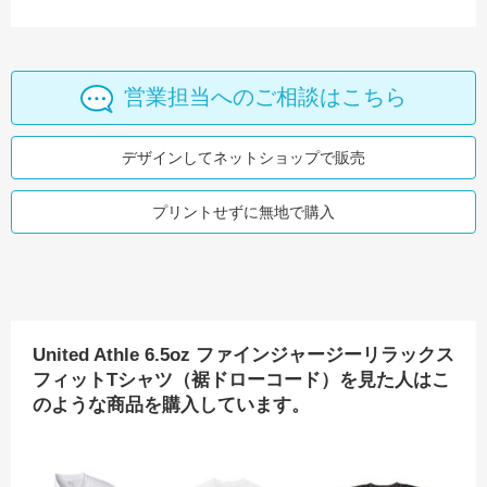
営業担当へのご相談はこちら
デザインしてネットショップで販売
プリントせずに無地で購入
United Athle 6.5oz ファインジャージーリラックス
フィットTシャツ（裾ドローコード）を見た人はこ
のような商品を購入しています。
z オーバーサイズコンフォートTシャツ
Cross Stitch オープンエンドマックスウェイト メンズオーバーTシャツ
Printstar 7.4oz スーパーヘビービッグTシャツ
United Athle 6.5
D