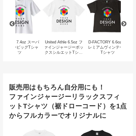
Printstar 7.4oz スーパ
United Athle 6.5oz フ
D-FACTORY 6.6oz プ
w
ーヘビービッグTシャ
ァインジャージーボッ
レミアムヴィンテージ
ツ
クスシルエットTシャ
Tシャツ
ツ
販売用はもちろん自分用にも！
ファインジャージーリラックスフィ
ットTシャツ（裾ドローコード）を1点
からフルカラーでオリジナルに