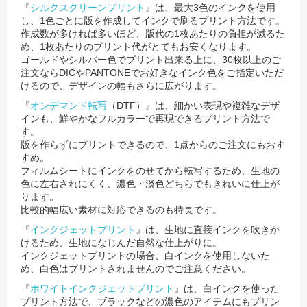
『
シルクスクリーンプリント
』は、最大3色のインクを使用
し、1色ごとに版を作成してインクで刷るプリント方法です。
作成数が多ければ多いほど、版代の1枚あたりの負担が減るた
め、1枚あたりのプリント代がとてもお安くなります。
ゴールドやシルバー色でプリント出来る上に、30枚以上のご
注文ならDICやPANTONEでお好きなインク色をご指定いただ
けるので、
デザインの幅もさらに広がります。
『
オンデマンド転写
（DTF）』は、細かい表現や複雑なデザ
インも、鮮やかなフルカラーで再現できるプリント方法で
す。
版を作らずにプリントできるので、1点からのご注文にもおす
すめ。
フィルムシートにインクをのせてから転写するため、生地の
色に左右されにくく、濃色・淡色どちらでもきれいに仕上が
ります。
比較的幅広い素材に対応できるのも特長です。
『
インクジェットプリント
』は、生地に直接インクを吹きか
けるため、生地になじんだ自然な仕上がりに。
インクジェットプリントの場合、白インクを使用しないた
め、白色はプリントされませんのでご注意ください。
『
ホワイトインクジェットプリント
』は、白インクを使った
プリント方法で、ブラックなどの濃色のアイテムにもプリン