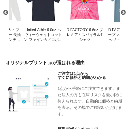
hle 6.5oz フ
United Athle 6.0oz ヘ
D-FACTORY 6.6oz プ
D-FACTORY
ージー 長袖
ヴィーウェイトコット
レミアムスパイラルT
ープンエン
2.1インチリ
ン ファインカノコポロ
シャツ
へヴィーウ
ブ）
シャツ
ャ
オリジナルプリント.jpが選ばれる理由
ご注文は1点から
すぐに価格と納期がわかる
1点から手軽にご注文できます。ま
た法人の方も在庫リスクを最小限に
抑えられます。自動的に価格と納期
を表示。その場でご確認いただけま
す。