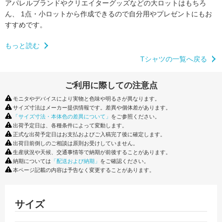
アパレルブランドやクリエイターグッズなどの大ロットはもちろ
ん、
1点・小ロットから作成できるので自分用やプレゼントにもお
すすめです。
もっと読む
Tシャツの一覧へ戻る
ご利用に際しての注意点
モニタやデバイスにより実物と色味や明るさが異なります。
サイズ寸法はメーカー提供情報です。差異や個体差があります。
「サイズ寸法・本体色の差異について」
をご参照ください。
出荷予定日は、各種条件によって変動します。
正式な出荷予定日はお支払およびご入稿完了後に確定します。
出荷日前倒しのご相談は原則お受けしていません。
生産状況や天候、交通事情等で納期が前後することがあります。
納期については
「配送および納期」
をご確認ください。
本ページ記載の内容は予告なく変更することがあります。
サイズ