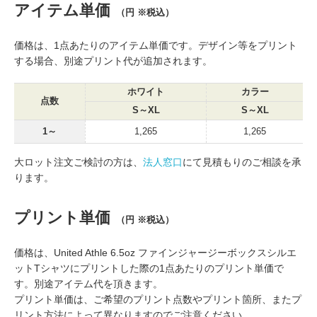
アイテム単価
（円 ※税込）
価格は、1点あたりのアイテム単価です。デザイン等をプリント
する場合、別途プリント代が追加されます。
ホワイト
カラー
点数
S～XL
S～XL
1～
1,265
1,265
大ロット注文ご検討の方は、
法人窓口
にて見積もりのご相談を承
ります。
プリント単価
（円 ※税込）
価格は、United Athle 6.5oz ファインジャージーボックスシルエ
ットTシャツにプリントした際の1点あたりのプリント単価で
す。別途アイテム代を頂きます。
プリント単価は、ご希望のプリント点数やプリント箇所、またプ
リント方法によって異なりますのでご注意ください。