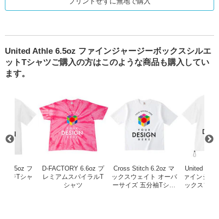
プリントせずに無地で購入
United Athle 6.5oz ファインジャージーボックスシルエ
ットTシャツご購入の方はこのような商品も購入してい
ます。
インジャージー 長袖Tシャツ（2.1インチリブ）
 デイリーフラットトートバッグ（L）
United Athle 6.5oz ファインジャージTシャツ
D-FACTORY 6.6oz プレミアム
Cross St
hle 6.5oz フ
D-FACTORY 6.6oz プ
Cross Stitch 6.2oz マ
United Athl
ャージTシャ
レミアムスパイラルT
ックスウェイト オーバ
ァインジャ
ツ
シャツ
ーサイズ 五分袖Tシャ
ックスフィ
ツ
ツ（裾ドロ