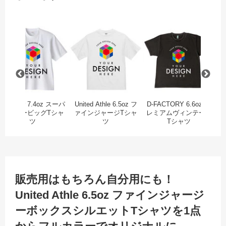
z プレミアムガーメントダイTシャツ
D-FACTORY 6.6oz プレミアムコンフォートTシャツ
Printstar 7.4oz スーパーヘビービッグTシャツ
United Athle 6.5oz
D
Printstar 7.4oz スーパ
United Athle 6.5oz フ
D-FACTORY 6.6oz プ
U
ーヘビービッグTシャ
ァインジャージTシャ
レミアムヴィンテージ
ァ
ツ
ツ
Tシャツ
ツ
販売用はもちろん自分用にも！
United Athle 6.5oz ファインジャージ
ーボックスシルエットTシャツを1点