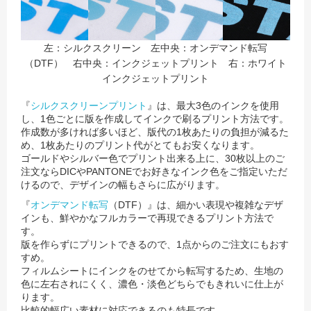
左：シルクスクリーン 左中央：オンデマンド転写
（DTF） 右中央：インクジェットプリント 右：ホワイト
インクジェットプリント
『
シルクスクリーンプリント
』は、最大3色のインクを使用
し、1色ごとに版を作成してインクで刷るプリント方法です。
作成数が多ければ多いほど、版代の1枚あたりの負担が減るた
め、1枚あたりのプリント代がとてもお安くなります。
ゴールドやシルバー色でプリント出来る上に、30枚以上のご
注文ならDICやPANTONEでお好きなインク色をご指定いただ
けるので、
デザインの幅もさらに広がります。
『
オンデマンド転写
（DTF）』は、細かい表現や複雑なデザ
インも、鮮やかなフルカラーで再現できるプリント方法で
す。
版を作らずにプリントできるので、1点からのご注文にもおす
すめ。
フィルムシートにインクをのせてから転写するため、生地の
色に左右されにくく、濃色・淡色どちらでもきれいに仕上が
ります。
比較的幅広い素材に対応できるのも特長です。