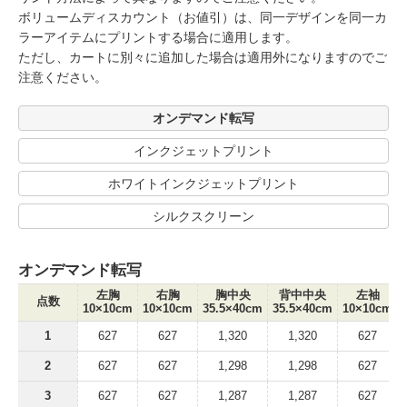
ボリュームディスカウント（お値引）は、同一デザインを同一カ
ラーアイテムにプリントする場合に適用します。
ただし、カートに別々に追加した場合は適用外になりますのでご
注意ください。
オンデマンド転写
インクジェットプリント
ホワイトインクジェットプリント
シルクスクリーン
オンデマンド転写
左胸
右胸
胸中央
背中中央
左袖
点数
10×10cm
10×10cm
35.5×40cm
35.5×40cm
10×10cm
1
627
627
1,320
1,320
627
2
627
627
1,298
1,298
627
3
627
627
1,287
1,287
627