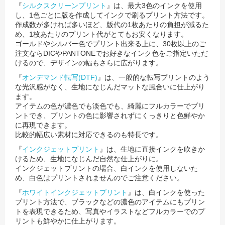
『
シルクスクリーンプリント
』は、最大3色のインクを使用
し、1色ごとに版を作成してインクで刷るプリント方法です。
作成数が多ければ多いほど、版代の1枚あたりの負担が減るた
め、1枚あたりのプリント代がとてもお安くなります。
ゴールドやシルバー色でプリント出来る上に、30枚以上のご
注文ならDICやPANTONEでお好きなインク色をご指定いただ
けるので、
デザインの幅もさらに広がります。
『
オンデマンド転写(DTF)
』は、一般的な転写プリントのよう
な光沢感がなく、生地になじんだマットな風合いに仕上がり
ます。
アイテムの色が濃色でも淡色でも、綺麗にフルカラーでプリ
ントでき、プリントの色に影響されずにくっきりと色鮮やか
に再現できます。
比較的幅広い素材に対応できるのも特長です。
『
インクジェットプリント
』は、生地に直接インクを吹きか
けるため、生地になじんだ自然な仕上がりに。
インクジェットプリントの場合、白インクを使用しないた
め、白色はプリントされませんのでご注意ください。
『
ホワイトインクジェットプリント
』は、白インクを使った
プリント方法で、ブラックなどの濃色のアイテムにもプリン
トを表現できるため、
写真やイラストなどフルカラーでのプ
リントも鮮やかに仕上がります。