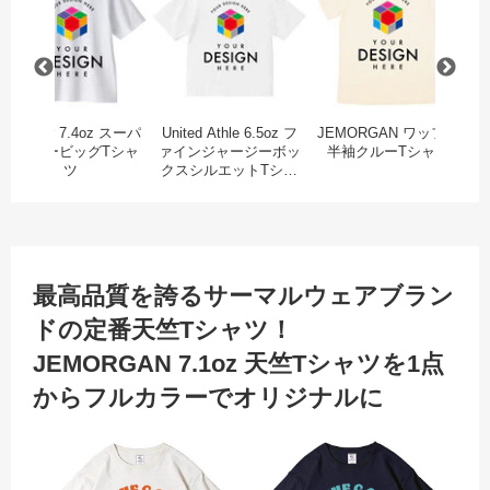
Printstar 7.4oz スーパ
United Athle 6.5oz フ
JEMORGAN ワッフル
J
ーヘビービッグTシャ
ァインジャージーボッ
半袖クルーTシャツ
竺
ツ
クスシルエットTシャ
ツ
最高品質を誇るサーマルウェアブラン
ドの定番天竺Tシャツ！
JEMORGAN 7.1oz 天竺Tシャツを1点
からフルカラーでオリジナルに