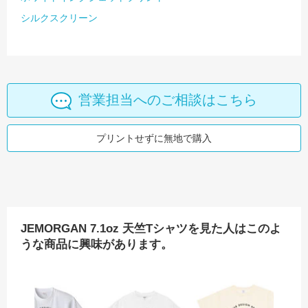
シルクスクリーン
営業担当へのご相談はこちら
プリントせずに無地で購入
JEMORGAN 7.1oz 天竺Tシャツを見た人はこのよ
うな商品に興味があります。
.6oz ハイエンド スムースTシャツ
COLLECTIVE J＋ 6.4oz ハイエンド ヴィンテージTシャツ
Printstar 7.4oz スーパーヘビービッグTシャツ
United Athle 6.5
J