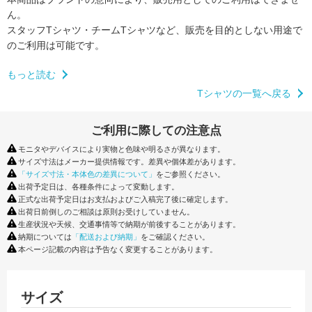
ん。
スタッフTシャツ・チームTシャツなど、販売を目的としない用途で
のご利用は可能です。
もっと読む
Tシャツの一覧へ戻る
ご利用に際しての注意点
モニタやデバイスにより実物と色味や明るさが異なります。
サイズ寸法はメーカー提供情報です。差異や個体差があります。
「サイズ寸法・本体色の差異について」
をご参照ください。
出荷予定日は、各種条件によって変動します。
正式な出荷予定日はお支払およびご入稿完了後に確定します。
出荷日前倒しのご相談は原則お受けしていません。
生産状況や天候、交通事情等で納期が前後することがあります。
納期については
「配送および納期」
をご確認ください。
本ページ記載の内容は予告なく変更することがあります。
サイズ