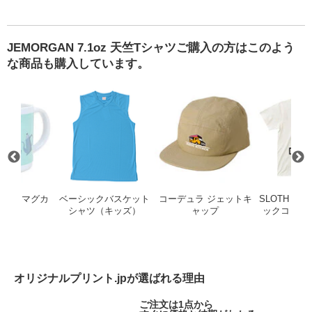
JEMORGAN 7.1oz 天竺Tシャツご購入の方はこのよう
な商品も購入しています。
ファインジャージーリラックスフィットTシャツ（裾ドローコード）
ロンリップストップ ナップサック
ショートワイドマグカップ
ベーシックバスケットシャツ（キッ
コーデュラ 
ワイドマグカ
ベーシックバスケット
コーデュラ ジェットキ
SLOTH 5.3
ップ
シャツ（キッズ）
ャップ
ックコット
オリジナルプリント.jpが選ばれる理由
ご注文は1点から