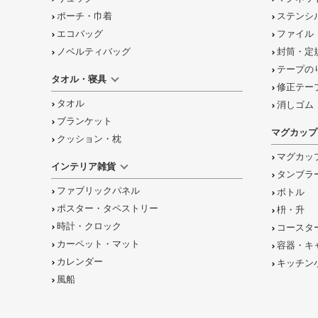
ポーチ・巾着
ステンシ
エコバッグ
ファイル
ノベルティバッグ
封筒・定
テープの
タオル・寝具
修正テー
タオル
消しゴム
ブランケット
マグカップ
クッション・枕
マグカッ
インテリア雑貨
タンブラ
ファブリックパネル
ボトル
ポスター・タペストリー
枡・升
時計・クロック
コースタ
カーペット・マット
容器・キ
カレンダー
キッチン
風船