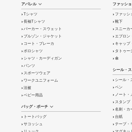
アパレル
ファッショ
Tシャツ
ファッシ
長袖Tシャツ
靴下
パーカー・スウェット
スニーカ
ブルゾン・ジャケット
エプロン
コート・ブレーカ
キャップ
ポロシャツ
タトゥー
シャツ・カーディガン
傘
パンツ
シール・ス
スポーツウェア
シール・
ワークユニフォーム
ペン
法被
ノート・
ベビー用品
スタンプ
バッグ・ポーチ
名刺・カ
トートバッグ
台紙
サコッシュ
テープ・
リュック
マグネッ