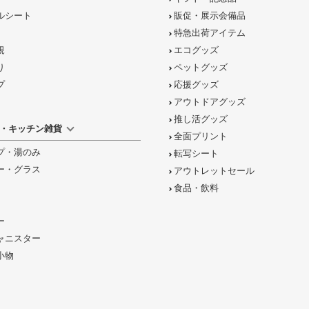
ルシート
販促・展示会備品
特急出荷アイテム
規
エコグッズ
り
ペットグッズ
プ
応援グッズ
アウトドアグッズ
推し活グッズ
・キッチン雑貨
全面プリント
プ・湯のみ
転写シート
ー・グラス
アウトレットセール
食品・飲料
ー
ャニスター
小物