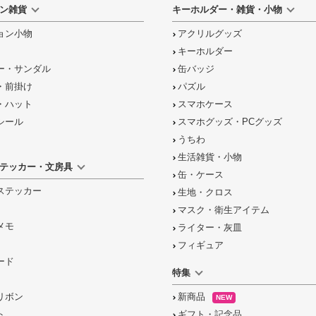
ン雑貨
キーホルダー・雑貨・小物
ョン小物
アクリルグッズ
キーホルダー
ー・サンダル
缶バッジ
・前掛け
パズル
・ハット
スマホケース
シール
スマホグッズ・PCグッズ
うちわ
生活雑貨・小物
テッカー・文房具
缶・ケース
ステッカー
生地・クロス
マスク・衛生アイテム
メモ
ライター・灰皿
フィギュア
ード
特集
リボン
新商品
NEW
ト
ギフト・記念品