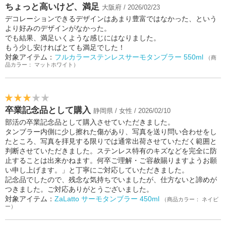
ちょっと高いけど、満足
大阪府 / 2026/02/23
デコレーションできるデザインはあまり豊富ではなかった、という
より好みのデザインがなかった。
でも結果、満足いくような感じにはなりました。
もう少し安ければとても満足でした！
対象アイテム：
フルカラーステンレスサーモタンブラー 550ml
（商
品カラー： マットホワイト）
卒業記念品として購入
静岡県 / 女性 / 2026/02/10
部活の卒業記念品として購入させていただきました。
タンブラー内側に少し擦れた傷があり、写真を送り問い合わせをし
たところ、写真を拝見する限りでは通常出荷させていただく範囲と
判断させていただきました。ステンレス特有のキズなどを完全に防
止することは出来かねます。何卒ご理解・ご容赦賜りますようお願
い申し上げます。」と丁寧にご対応していただきました。
記念品でしたので、残念な気持ちでいましたが、仕方ないと諦めが
つきました。ご対応ありがとうございました。
対象アイテム：
ZaLatto サーモタンブラー 450ml
（商品カラー： ネイビ
ー）