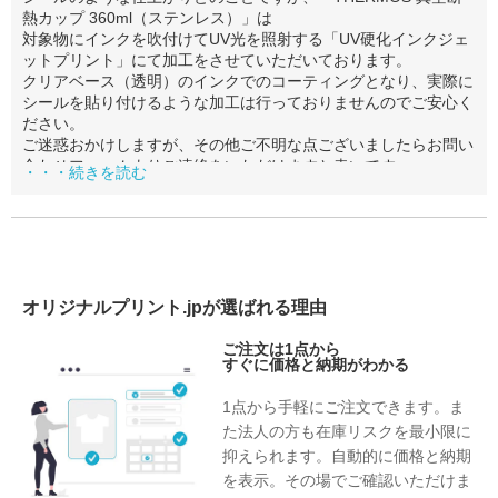
熱カップ 360ml（ステンレス）」は
対象物にインクを吹付けてUV光を照射する「UV硬化インクジェ
ットプリント」にて加工をさせていただいております。
クリアベース（透明）のインクでのコーティングとなり、実際に
シールを貼り付けるような加工は行っておりませんのでご安心く
ださい。
ご迷惑おかけしますが、その他ご不明な点ございましたらお問い
合わせフォームよりご連絡をいただけますと幸いです。
・・・続きを読む
オリジナルプリント.jpが選ばれる理由
ご注文は1点から
すぐに価格と納期がわかる
1点から手軽にご注文できます。ま
た法人の方も在庫リスクを最小限に
抑えられます。自動的に価格と納期
を表示。その場でご確認いただけま