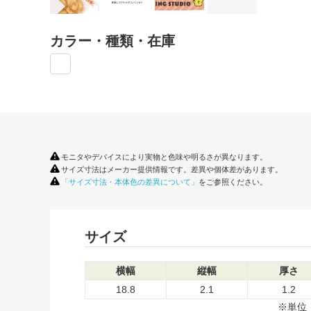
カラー・種類・在庫
モニタやデバイスにより実物と色味や明るさが異なります。
サイズ寸法はメーカー提供情報です。差異や個体差があります。
「サイズ寸法・本体色の差異について」
をご参照ください。
サイズ
横幅
縦幅
厚さ
18.8
2.1
1.2
※単位