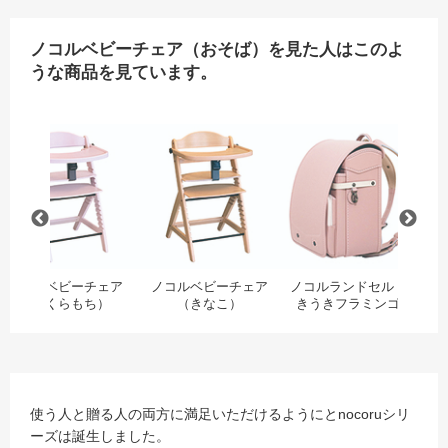
ノコルベビーチェア（おそば）を見た人はこのよ
うな商品を見ています。
んぐんイルカ）
ノコルランドセル（こつこつワニ）
ノコルベビーチェア（さくらもち）
ノコルベビーチェア（き
ノ
ノコルベビーチェア
ノコルベビーチェア
ノコルランドセル（う
ノ
（さくらもち）
（きなこ）
きうきフラミンゴ）
使う人と贈る人の両方に満足いただけるようにとnocoruシリ
ーズは誕生しました。