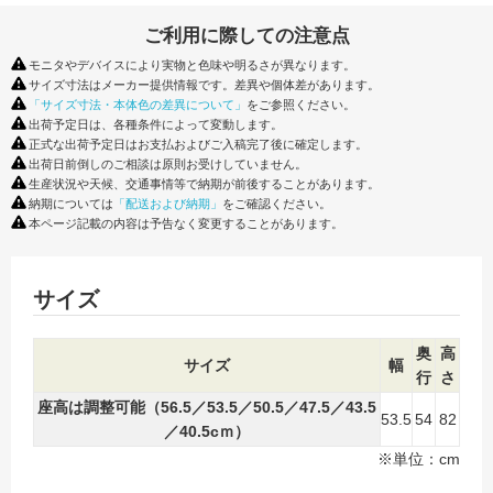
ご利用に際しての注意点
モニタやデバイスにより実物と色味や明るさが異なります。
サイズ寸法はメーカー提供情報です。差異や個体差があります。
「サイズ寸法・本体色の差異について」
をご参照ください。
出荷予定日は、各種条件によって変動します。
正式な出荷予定日はお支払およびご入稿完了後に確定します。
出荷日前倒しのご相談は原則お受けしていません。
生産状況や天候、交通事情等で納期が前後することがあります。
納期については
「配送および納期」
をご確認ください。
本ページ記載の内容は予告なく変更することがあります。
サイズ
奥
高
サイズ
幅
行
さ
座高は調整可能（56.5／53.5／50.5／47.5／43.5
53.5
54
82
／40.5cｍ）
※単位：cm