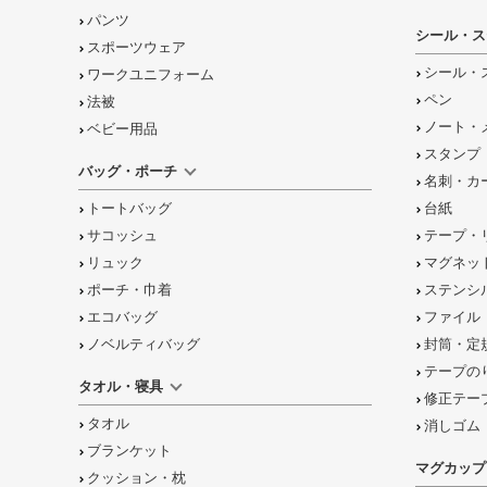
パンツ
シール・ス
スポーツウェア
シール・
ワークユニフォーム
ペン
法被
ノート・
ベビー用品
スタンプ
バッグ・ポーチ
名刺・カ
トートバッグ
台紙
サコッシュ
テープ・
リュック
マグネッ
ポーチ・巾着
ステンシ
エコバッグ
ファイル
ノベルティバッグ
封筒・定
テープの
タオル・寝具
修正テー
タオル
消しゴム
ブランケット
マグカップ
クッション・枕