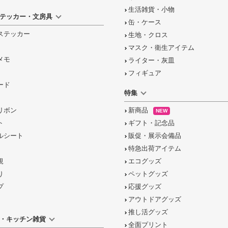
生活雑貨・小物
テッカー・文房具
缶・ケース
ステッカー
生地・クロス
マスク・衛生アイテム
メモ
ライター・灰皿
フィギュア
ード
特集
リボン
新商品
NEW
ト
ギフト・記念品
ルシート
販促・展示会備品
特急出荷アイテム
規
エコグッズ
り
ペットグッズ
プ
応援グッズ
アウトドアグッズ
推し活グッズ
・キッチン雑貨
全面プリント