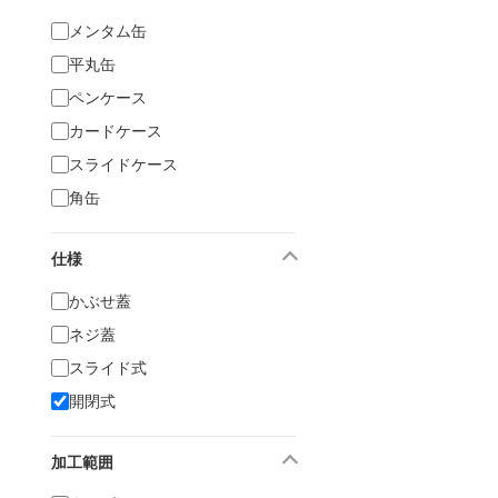
メンタム缶
平丸缶
ペンケース
カードケース
スライドケース
角缶
仕様
かぶせ蓋
ネジ蓋
スライド式
開閉式
加工範囲