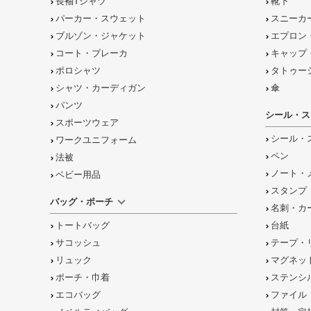
長袖Tシャツ
靴下
パーカー・スウェット
スニーカ
ブルゾン・ジャケット
エプロン
コート・ブレーカ
キャップ
ポロシャツ
タトゥー
シャツ・カーディガン
傘
パンツ
シール・ス
スポーツウェア
シール・
ワークユニフォーム
ペン
法被
ノート・
ベビー用品
スタンプ
バッグ・ポーチ
名刺・カ
トートバッグ
台紙
サコッシュ
テープ・
リュック
マグネッ
ポーチ・巾着
ステンシ
エコバッグ
ファイル