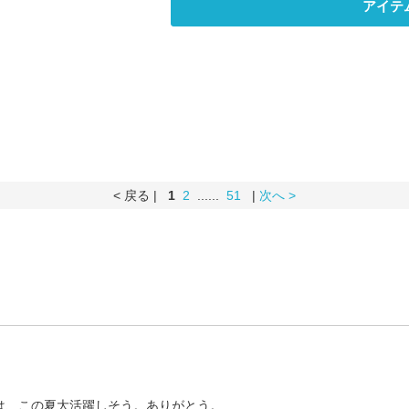
アイテ
< 戻る |
1
2
......
51
|
次へ >
は、この夏大活躍しそう。ありがとう。