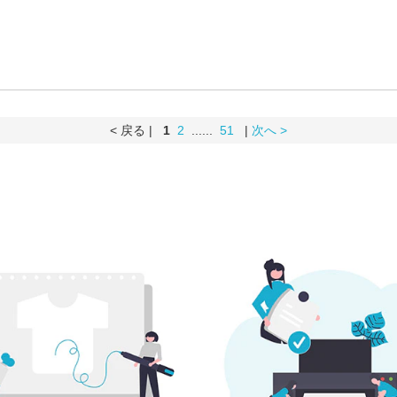
< 戻る |
1
2
......
51
|
次へ >