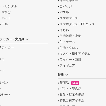
キーホルダー
ー・サンダル
缶バッジ
・前掛け
パズル
・ハット
スマホケース
シール
スマホグッズ・PCグッズ
うちわ
生活雑貨・小物
テッカー・文房具
缶・ケース
ステッカー
生地・クロス
マスク・衛生アイテム
メモ
ライター・灰皿
フィギュア
ード
特集
リボン
新商品
NEW
ト
ギフト・記念品
ルシート
販促・展示会備品
特急出荷アイテム