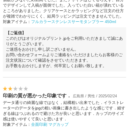
でデザインして入稿が面倒でした。入っていた白い箱が潰れている
ところがありました。クリアケースとかラッピングなど注文の仕方
が複雑でわかりにくく、結局ラッピングは注文できませんでした。
対象アイテム：
フルカラーステンレスサーモタンブラー 450ml
【ご返信】
このたびはオリジナルプリント.jpをご利用いただきまして誠にあ
りがとうございます。
ご迷惑をおかけし申し訳ございません。
お問い合わせフォームよりご連絡をいただけましたらお客様のご
注文状況について確認をさせていただきます。
お手数をおかけしますが、何卒宜しくお願い致します。
印刷の質が悪かった印象です．
広島県 / 男性 / 2025/02/24
データ通りの綺麗な線ではなく，結構粗い出来でした．イラストレ
ーターのデータをjpgの粗い画像に書き出したような感じです．細す
ぎる線はつぶれるので避けた方が良いと思います．カップのサイズ
感は使いやすくて良いと思います．
対象アイテム：
全面印刷 マグカップ