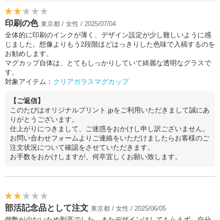
印刷の色
東京都 / 女性 / 2025/07/04
全体的に印刷のインクが薄く、デザイン設定が少し難しいように感
じました。想像よりもう2段階ほどはっきりした色味で入稿するのを
お勧めします。
マグカップ自体は、とてもしっかりしていて綺麗な透明なグラスで
す。
対象アイテム：
クリアガラスマグカップ
【ご返信】
このたびはオリジナルプリント.jpをご利用いただきまして誠にあ
りがとうございます。
仕上がりにつきまして、ご迷惑をおかけし申し訳ございません。
お問い合わせフォームよりご連絡をいただけましたらお客様のご
注文状況について確認をさせていただきます。
お手数をおかけしますが、何卒宜しくお願い致します。
部活記念品として注文
東京都 / 女性 / 2025/06/05
個数が少ないため割高でした。またデザインはしてもらえず、自分