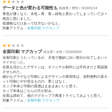
データと色が変わる可能性も
島根県 / 男性 / 2019/01/14
青色が濃くなり、水色→青、青→紺色と変わってしまっていて少々
残念に思いました。
低価格なだけあって仕方ないかなと。
対象アイテム：
全面印刷 マグカップ
全面印刷 マグカップ
埼玉県 / 女性 / 2018/09/04
全面印刷とうたっているが、天地で微妙に白い部分が出てしまいイ
マイチだった。
全面を活かしたデザインは、オリジナル制作には不向きだと再認識
させられた。
細かなグラデなど印刷によるデザインの再現性は、送料無料の某ネ
ット印刷にやや劣るものの、悪くはなく、
カップ本体と印刷の質感はまあまあいいと思う。
カップ本体はこちらの方が好み。
全面は諦めて、他のマグカップで再度トライしてみようと思う。
対象アイテム：
全面印刷 マグカップ