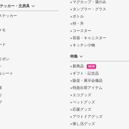
マグカップ・湯のみ
テッカー・文房具
タンブラー・グラス
ステッカー
ボトル
枡・升
メモ
コースター
容器・キャニスター
ード
キッチン小物
特集
リボン
ト
新商品
NEW
ルシート
ギフト・記念品
販促・展示会備品
規
特急出荷アイテム
り
エコグッズ
プ
ペットグッズ
応援グッズ
アウトドアグッズ
推し活グッズ