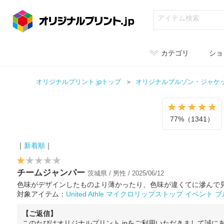
カテゴリ
ショ
オリジナルプリント.jpトップ
オリジナル
ブルゾン・ジャケ
77%（1341）
｜
新着順
｜
チームジャンパー
茨城県 / 男性 / 2025/06/12
色味がデザインしたものより薄かったり、色味が違くてに滲んで
対象アイテム：
United Athle マイクロリップストップ イベント
【ご返信】
このたびはオリジナルプリント.jpをご利用いただきまして誠に