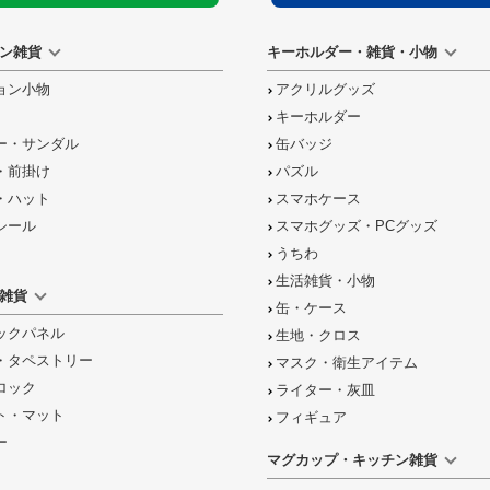
ン雑貨
キーホルダー・雑貨・小物
ョン小物
アクリルグッズ
キーホルダー
ー・サンダル
缶バッジ
・前掛け
パズル
・ハット
スマホケース
シール
スマホグッズ・PCグッズ
うちわ
生活雑貨・小物
雑貨
缶・ケース
ックパネル
生地・クロス
・タペストリー
マスク・衛生アイテム
ロック
ライター・灰皿
ト・マット
フィギュア
ー
マグカップ・キッチン雑貨