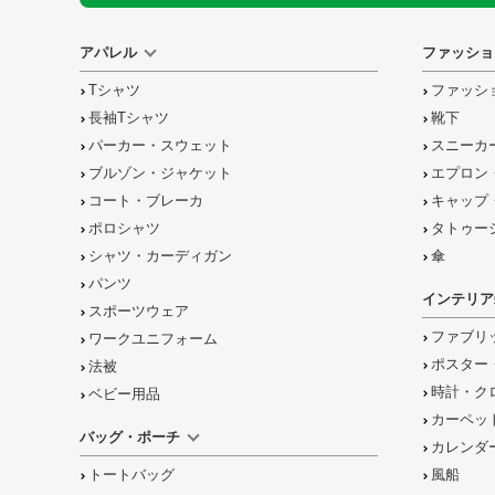
アパレル
ファッショ
Tシャツ
ファッシ
長袖Tシャツ
靴下
パーカー・スウェット
スニーカ
ブルゾン・ジャケット
エプロン
コート・ブレーカ
キャップ
ポロシャツ
タトゥー
シャツ・カーディガン
傘
パンツ
インテリア
スポーツウェア
ファブリ
ワークユニフォーム
ポスター
法被
時計・ク
ベビー用品
カーペッ
バッグ・ポーチ
カレンダ
トートバッグ
風船