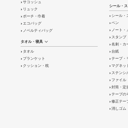
サコッシュ
シール・ス
リュック
シール・
ポーチ・巾着
ペン
エコバッグ
ノート・
ノベルティバッグ
スタンプ
タオル・寝具
名刺・カ
タオル
台紙
ブランケット
テープ・
クッション・枕
マグネッ
ステンシ
ファイル
封筒・定
テープの
修正テー
消しゴム