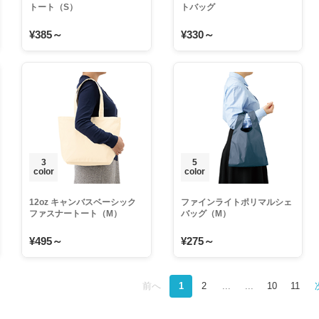
トート（S）
トバッグ
¥385～
¥330～
3
5
color
color
12oz キャンバスベーシック
ファインライトポリマルシェ
ファスナートート（M）
バッグ（M）
¥495～
¥275～
前へ
1
2
...
...
10
11