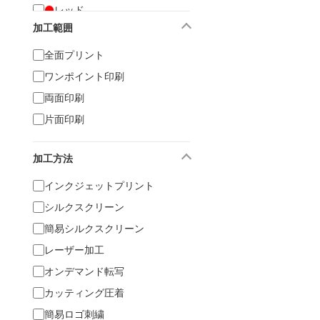
レッド
加工範囲
オレンジ
マルチ
全面プリント
ワンポイント印刷
両面印刷
片面印刷
加工方法
インクジェットプリント
シルクスクリーン
簡易シルクスクリーン
レーザー加工
オンデマンド転写
カッティング圧着
簡易ロゴ刺繍