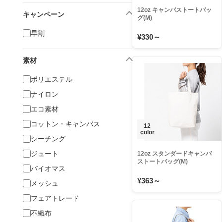
12oz キャンバストートバッ
キャンペーン
グ(M)
早割
¥330～
素材
ポリエステル
ナイロン
エコ素材
コットン・キャンバス
12
color
シーチング
ジュート
12oz スタンダードキャンバ
ストートバッグ(M)
バイオマス
¥363～
メッシュ
フェアトレード
不織布