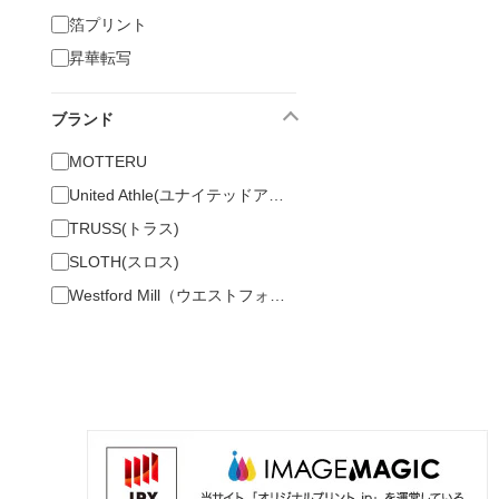
箔プリント
昇華転写
ブランド
MOTTERU
United Athle(ユナイテッドアスレ)
TRUSS(トラス)
SLOTH(スロス)
Westford Mill（ウエストフォード ミル）