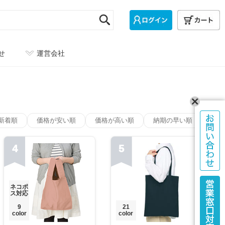
せ
運営会社
新着順
価格が安い順
価格が高い順
納期の早い順
4
5
ネコポ
ス対応
9
21
color
color