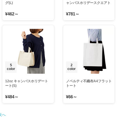
グ(L)
ャンバスホリデースクエアト
ート
¥462～
¥781～
5
2
color
color
12oz キャンバスホリデート
ノベルティ不織布A4フラット
ート(S)
トート
¥484～
¥66～
次へ