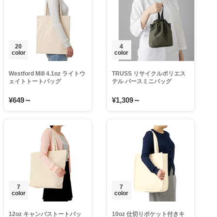
20
4
color
color
Westford Mill 4.1oz ライトウ
TRUSS リサイクルポリエス
ェイトトートバッグ
テル パースミニバッグ
¥649～
¥1,309～
7
7
color
color
12oz キャンバストートバッ
10oz 仕切りポケット付きキ