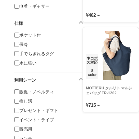
巾着・ギャザー
¥462～
仕様
ポケット付
保冷
手でちぎれるタグ
ネコポ
ス対応
水に強い
8
color
利用シーン
MOTTERU クルリト マルシ
販促・ノベルティ
ェバッグ TR-1202
推し活
¥715～
プレゼント・ギフト
イベント・ライブ
販売用
ランチ