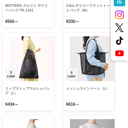
MOTTERU クルリト デイリ
3.8oz デイリーフラットトー
ーバッグ TR-1201
トバッグ（M）
¥550～
¥330～
5
4
color
color
リップストップマルシェバッ
メッシュライントート（L）
グ（L）
¥434～
¥616～