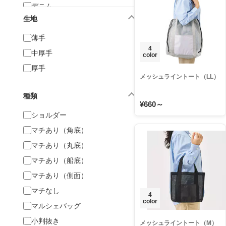
デニム
生地
再生ファブリック
薄手
4
中厚手
color
厚手
メッシュライントート（LL）
種類
¥660～
ショルダー
マチあり（角底）
マチあり（丸底）
マチあり（船底）
マチあり（側面）
マチなし
4
color
マルシェバッグ
小判抜き
メッシュライントート（M）