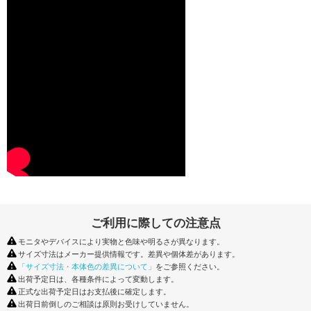
ご利用に際しての注意点
モニタやデバイスにより実物と色味や明るさが異なります。
サイズ寸法はメーカー提供情報です。差異や個体差があります。
「サイズ寸法・本体色の差異について」
をご参照ください。
出荷予定日は、各種条件によって変動します。
正式な出荷予定日はお支払後に確定します。
出荷日前倒しのご相談は原則お受けしていません。