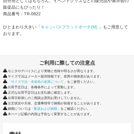
自分用としてはもちろん、イベントグッズなどの販売品や展示会の
販促品にもぴったり！
商品番号：TR-0822
ひとまわり大きい「
キャンバスフラットポーチ(M)
」もご用意して
おります。
ご利用に際しての注意点
モニタやデバイスにより実物と色味や明るさが異なります。
サイズ寸法はメーカー提供情報です。差異や個体差があります。
「サイズ寸法・本体色の差異について」
をご参照ください。
出荷予定日は、各種条件によって変動します。
正式な出荷予定日はお支払後に確定します。
出荷日前倒しのご相談は原則お受けしていません。
注文状況や天候、交通事情等で納期が前後することがあります。
納期については
「配送および納期」
をご確認ください。
本ページ記載の内容は予告なく変更することがあります。