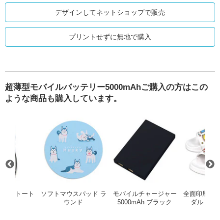
デザインしてネットショップで販売
プリントせずに無地で購入
超薄型モバイルバッテリー5000mAhご購入の方はこの
ような商品も購入しています。
ml（ステンレス）
U クルリト デイリーバッグ TR-1201
メッシュライントート（LL）
ソフトマウスパッド ラウンド
モバイルチャ
ライントート
ソフトマウスパッド ラ
モバイルチャージャー
全面印刷 シ
LL）
ウンド
5000mAh ブラック
ダル（ホ