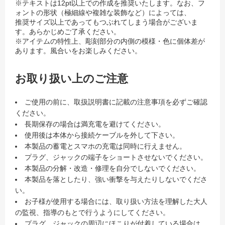
※テキストは12pt以上での作成を推奨いたします。なお、フ
ォントの形状（極細線や複雑な装飾など）によっては、
推奨サイズ以上であってもつぶれてしまう場合がございま
す。あらかじめご了承ください。
※アイテムの特性上、彫刻部分の内側の模様・色に個体差が
あります。風合いをお楽しみください。
お取り扱い上のご注意
ご使用の前に、取扱説明書に記載の注意事項を必ずご確認
ください。
長期保存の場合は満充電を避けてください。
使用後は本体から接続ケーブルを外して下さい。
本製品の蓄電とスマホの充電は同時に行えません。
プラグ、ジャックの端子をショートさせないでください。
本製品の分解・改造・修理を自分でしないでください。
本製品を落としたり、強い衝撃を与えたりしないでくださ
い。
お子様が使用する場合には、取り扱い方法を理解した大人
の監視、指導のもとで行うようにしてください。
プラグ、ジャックの周辺にほこりが付着している場合は、