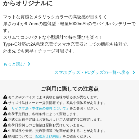
からオリジナルに
マットな質感とメタリックカラーの高級感が目を引く
厚さわずか9.7mmの超薄型・軽量5000mAhのモバイルバッテリーで
す。
スリムでコンパクトな小型設計で持ち運びも楽々！
Type-C対応の2A急速充電でスマホ充電器としての機能も抜群で、
外出先でも素早くチャージ可能です。
もっと読む
スマホグッズ・PCグッズの一覧へ戻る
ご利用に際しての注意点
モニタやデバイスにより実物と色味や明るさが異なります。
サイズ寸法はメーカー提供情報です。差異や個体差があります。
「サイズ寸法・本体色の差異について」
をご参照ください。
出荷予定日は、各種条件によって変動します。
正式な出荷予定日はお支払およびご入稿完了後に確定します。
出荷日前倒しのご相談は原則お受けしていません。
生産状況や天候、交通事情等で納期が前後することがあります。
納期については
「配送および納期」
をご確認ください。