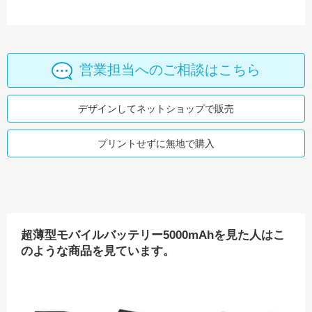
営業担当へのご相談はこちら
デザインしてネットショップで販売
プリントせずに無地で購入
超薄型モバイルバッテリー5000mAhを見た人はこ
のような商品を見ています。
折りたたみ洋服クリーナー（ミラー付）
楕円形スマホリング
アルミ製名刺入れ
六