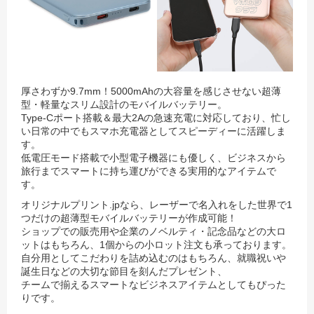
厚さわずか9.7mm！5000mAhの大容量を感じさせない超薄
型・軽量なスリム設計のモバイルバッテリー。
Type-Cポート搭載＆最大2Aの急速充電に対応しており、忙し
い日常の中でもスマホ充電器としてスピーディーに活躍しま
す。
低電圧モード搭載で小型電子機器にも優しく、ビジネスから
旅行までスマートに持ち運びができる実用的なアイテムで
す。
オリジナルプリント.jpなら、レーザーで名入れをした世界で1
つだけの超薄型モバイルバッテリーが作成可能！
ショップでの販売用や企業のノベルティ・記念品などの大ロ
ットはもちろん、1個からの小ロット注文も承っております。
自分用としてこだわりを詰め込むのはもちろん、就職祝いや
誕生日などの大切な節目を刻んだプレゼント、
チームで揃えるスマートなビジネスアイテムとしてもぴった
りです。