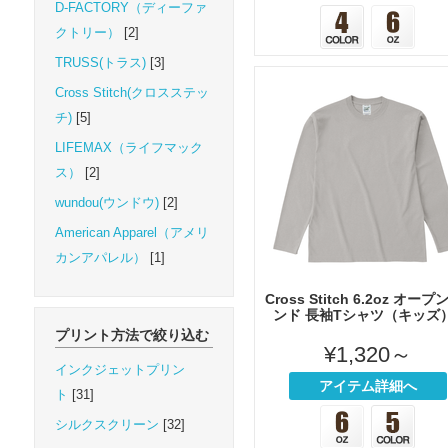
D-FACTORY（ディーファ
クトリー）
[2]
TRUSS(トラス)
[3]
Cross Stitch(クロスステッ
チ)
[5]
LIFEMAX（ライフマック
ス）
[2]
wundou(ウンドウ)
[2]
American Apparel（アメリ
カンアパレル）
[1]
Cross Stitch 6.2oz オープ
ンド 長袖Tシャツ（キッズ
プリント方法で絞り込む
¥1,320～
インクジェットプリン
アイテム詳細へ
ト
[31]
シルクスクリーン
[32]