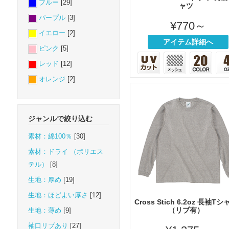
ブルー
[29]
ャツ
パープル
[3]
¥770～
イエロー
[2]
アイテム詳細へ
ピンク
[5]
レッド
[12]
オレンジ
[2]
ジャンルで絞り込む
素材：綿100％
[30]
素材：ドライ （ポリエス
テル）
[8]
生地：厚め
[19]
生地：ほどよい厚さ
[12]
Cross Stich 6.2oz 長袖Tシ
（リブ有）
生地：薄め
[9]
袖口リブあり
[27]