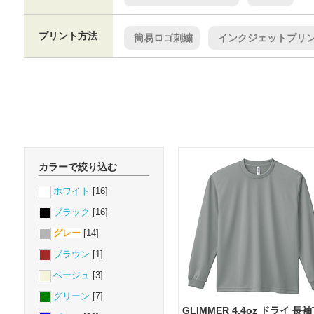
プリント方法
簡易ロゴ刺繍
インクジェットプリ
カラーで絞り込む
ホワイト
[16]
ブラック
[16]
グレー
[14]
ブラウン
[1]
ベージュ
[3]
グリーン
[7]
GLIMMER 4.4oz ドライ 長