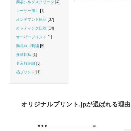
簡易シルクスクリーン
[4]
レーザー加工
[1]
オンデマンド転写
[37]
カッティング圧着
[14]
オーバープリント
[1]
簡易ロゴ刺繍
[5]
昇華転写
[1]
名入れ刺繍
[3]
箔プリント
[1]
オリジナルプリント.jpが選ばれる理由