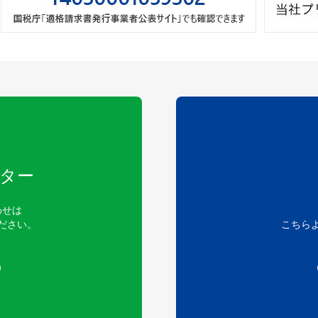
ター
わせは
ださい。
こちら
）