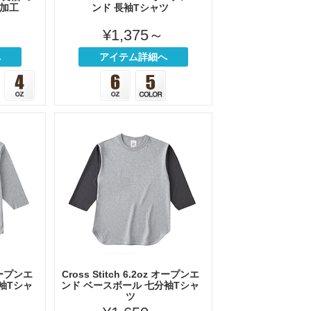
ト加工
ンド 長袖Tシャツ
¥1,375～
へ
アイテム詳細へ
 オープンエ
Cross Stitch 6.2oz オープンエ
袖Tシャ
ンド ベースボール 七分袖Tシャ
ツ