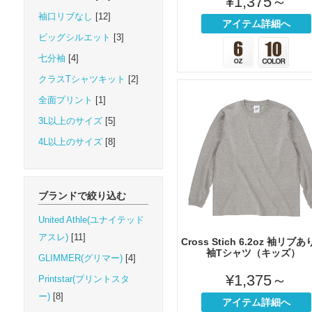
¥1,375～
袖口リブなし
[12]
アイテム詳細へ
ビッグシルエット
[3]
七分袖
[4]
クラスTシャツキット
[2]
全面プリント
[1]
3L以上のサイズ
[5]
4L以上のサイズ
[8]
ブランドで絞り込む
United Athle(ユナイテッド
アスレ)
[11]
Cross Stich 6.2oz 袖リブ
袖Tシャツ（キッズ）
GLIMMER(グリマー)
[4]
¥1,375～
Printstar(プリントスタ
ー)
[8]
アイテム詳細へ