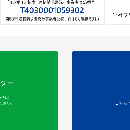
ター
わせは
ださい。
こちら
）