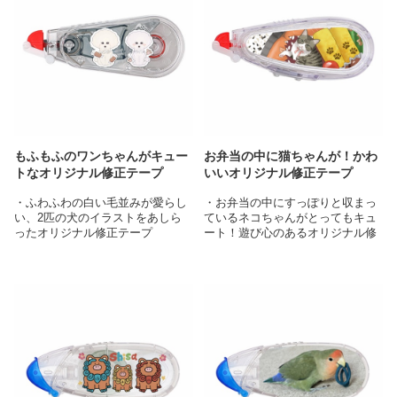
もふもふのワンちゃんがキュー
お弁当の中に猫ちゃんが！かわ
トなオリジナル修正テープ
いいオリジナル修正テープ
・ふわふわの白い毛並みが愛らし
・お弁当の中にすっぽりと収まっ
い、2匹の犬のイラストをあしら
ているネコちゃんがとってもキュ
ったオリジナル修正テープ
ート！遊び心のあるオリジナル修
・透明なアイテムに白い縁取りの
正テープ
あるイラストを配置することで、
・可愛らしい肉球マークがついた
キャラクターが際立ち洗練された
卵焼きなど細部にもこだわりがあ
デザインに
る美しいイラストが目を引きます
・オリジナルの修正テープとして
・オリジナルの修正テープとして
はもちろん、プレゼントや記念品
はもちろん、プレゼントや記念品
としてなど様々なシーンで大活躍
としてなど様々なシーンで大活躍