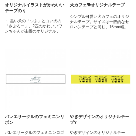
オリジナルイラストがかわいい
犬カフェ🐕オリジナルテープ
テープのり
シンプル可愛い犬カフェのオリジ
・ 黒い犬の「つぶ」と白い犬の
ナルテープ。サイズは一般的なセ
「さぶろー」、2匹のかわいいワ
ロハンテープと同じ、15mm幅。
ンちゃんが主役のオリジナルテー
クリアなのでいろいろなシーンで
プのり
使うことが出来ますね＾＾
・ただ可愛いだけでなく、少し不
クリアテープを作るならテープ
満そう？な独特の表情は一度見た
15mm幅×15m
ら忘れられない愛らしさです
・オリジナルのテープのりとして
はもちろん、プレゼントや記念品
としてなど様々なシーンで大活躍
バレエサークルのフェミニンリ
やぎデザインのオリジナルテー
ボン
プ?
バレエサークルのフェミニンロゴ
やぎデザインのオリジナルテー