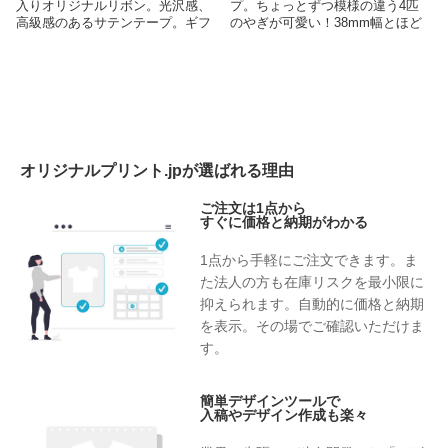
入りオリジナルリボン。光沢感、
プ。ちょっとずつ模様の違う4匹
高級感のあるサテンテープ。ギフ
のやぎが可愛い！38mm幅とほど
トラッピングとして、インテリア
よい太さなので、梱包やギフト包
として、お洒落に使うことが出来
装のワンポイントとして使うのも
ます♪
おすすめです（＾＾）
オリジナルでリボン作るならオリ
オリジナルでテープ作るならオリ
ジナルプリント
ジナルプリント
オリジナルプリント.jpが選ばれる理由
ご注文は1点から
すぐに価格と納期がわかる
1点から手軽にご注文できます。ま
た法人の方も在庫リスクを最小限に
抑えられます。自動的に価格と納期
を表示。その場でご確認いただけま
す。
簡単デザインツールで
入稿やデザイン作成も楽々