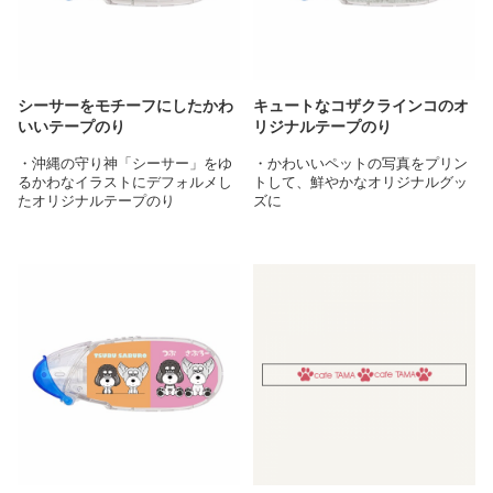
シーサーをモチーフにしたかわ
キュートなコザクラインコのオ
いいテープのり
リジナルテープのり
・沖縄の守り神「シーサー」をゆ
・かわいいペットの写真をプリン
るかわなイラストにデフォルメし
トして、鮮やかなオリジナルグッ
たオリジナルテープのり
ズに
・シーサーとハイビスカスとい
・日常的に使う文房具にお気に入
う、沖縄を代表するモチーフが華
りの写真を印刷する事で、使うた
やか！旅行のお土産にもぴったり
びに心が和む特別なアイテムに
なデザインに
・オリジナルのテープのりとして
・オリジナルのテープのりとして
はもちろん、プレゼントや記念品
はもちろん、プレゼントや記念品
としてなど様々なシーンで大活躍
としてなど様々なシーンで大活躍