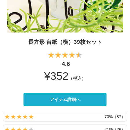
長方形 台紙（横）39枚セット
4.6
¥352
（税込）
アイテム詳細へ
70%（87）
21%（26）