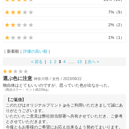
7%（9）
2%（2）
1%（1）
｜新着順｜
評価の高い順
｜
< 戻る
|
1
2
3
4
......
13
|
次へ >
選ぶ色に注意
神奈川県 / 女性 / 2023/09/22
物自体はとてもいいのですが、思っていた色が出なかった。
（商品カラー： ケント紙225kg）
【ご返信】
このたびはオリジナルプリント.jpをご利用いただきまして誠にあ
りがとうございます。
いただいたご意見は弊社担当部署へ共有させていただき、ご参考
とさせていただきます。
今後ともお客様のご希望にお応え出来るよう努めてまいります。