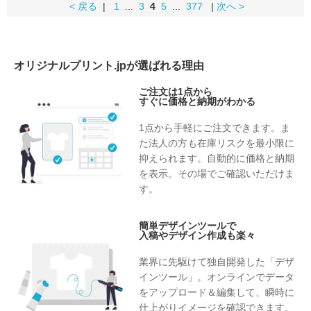
< 戻る
|
1
...
3
4
5
...
377
|
次へ >
オリジナルプリント.jpが選ばれる理由
ご注文は1点から
すぐに価格と納期がわかる
1点から手軽にご注文できます。ま
た法人の方も在庫リスクを最小限に
抑えられます。自動的に価格と納期
を表示。その場でご確認いただけま
す。
簡単デザインツールで
入稿やデザイン作成も楽々
業界に先駆けて独自開発した「デザ
インツール」。オンラインでデータ
をアップロード＆編集して、瞬時に
仕上がりイメージを確認できます。