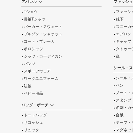
アパレル
ファッショ
Tシャツ
ファッシ
長袖Tシャツ
靴下
パーカー・スウェット
スニーカ
ブルゾン・ジャケット
エプロン
コート・ブレーカ
キャップ
ポロシャツ
タトゥー
シャツ・カーディガン
傘
パンツ
シール・ス
スポーツウェア
シール・
ワークユニフォーム
ペン
法被
ノート・
ベビー用品
スタンプ
バッグ・ポーチ
名刺・カ
トートバッグ
台紙
サコッシュ
テープ・
リュック
マグネッ