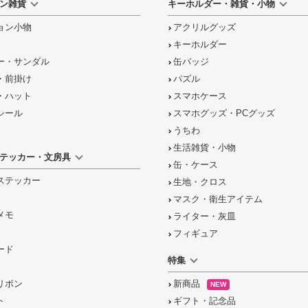
ン雑貨
キーホルダー・雑貨・小物
ョン小物
アクリルグッズ
キーホルダー
ー・サンダル
缶バッジ
・前掛け
パズル
・ハット
スマホケース
シール
スマホグッズ・PCグッズ
うちわ
生活雑貨・小物
テッカー・文房具
缶・ケース
ステッカー
生地・クロス
マスク・衛生アイテム
メモ
ライター・灰皿
フィギュア
ード
特集
リボン
新商品
NEW
ト
ギフト・記念品