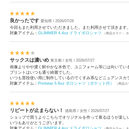
良かったです
愛知県 / 2026/07/28
今回もまた利用させていただきました。また利用させて頂きます
対象アイテム：
GLIMMER 4.4oz ドライポロシャツ
（商品カラー： 
サックスは濃いめ
東京都 / 女性 / 2026/07/27
画像よりやや濃く鮮やかな水色で、ユニフォーム等には向いてい
プリントはいつも通り綺麗でした。
いつも普段使い用に制作しているのでくすみ系などニュアンスカ
対象アイテム：
Printstar 5.8oz ポロシャツ（ポケット付）
（商品カ
リピートが止まらない！
徳島県 / 女性 / 2026/07/27
ショップで買うよりこちらでオリジナルを作って着るほうが楽しい
いつもありがとうございます。
対象アイテム：
GLIMMER 4.4oz ドライポロシャツ
（商品カラー： 