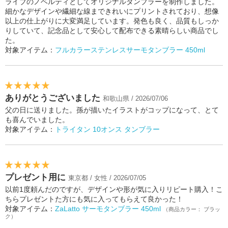
ライブのノベルティとしてオリジナルタンブラーを制作しました。
細かなデザインや繊細な線まできれいにプリントされており、想像
以上の仕上がりに大変満足しています。発色も良く、品質もしっか
りしていて、記念品として安心して配布できる素晴らしい商品でし
た。
対象アイテム：
フルカラーステンレスサーモタンブラー 450ml
ありがとうございました
和歌山県 / 2026/07/06
父の日に送りました。孫が描いたイラストがコップになって、とて
も喜んでいました。
対象アイテム：
トライタン 10オンス タンブラー
プレゼント用に
東京都 / 女性 / 2026/07/05
以前1度頼んだのですが、デザインや形が気に入りリピート購入！こ
ちらプレゼントた方にも気に入ってもらえて良かった！
対象アイテム：
ZaLatto サーモタンブラー 450ml
（商品カラー： ブラッ
ク）