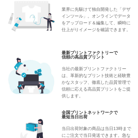
・個人情報の委託先
決済代行会社 佐川急便株式会社／株式会社ラクーンフィ
業界に先駆けて独自開発した「デザ
ナンシャル／ソフトバンク・ペイメント・サービス株式会
インツール」。オンラインでデータ
社
をアップロード＆編集して、瞬時に
運送会社 佐川急便株式会社／ヤマト運輸株式会社
仕上がりイメージを確認できます。
（2）決済代行以外の個人情報の委託について
当社は（1）の場合以外にも事業運営上、上記3.の利用目的
の達成に必要な範囲内に限り、個人情報を外部に委託する
最新プリントファクトリーで
ことがあります。この場合、個人情報保護水準の高い委託
信頼の高品質プリント
先を選定し、個人情報の適正管理、機密保持についての契
約を締結し、適切な管理を実施させます。
当社の最新プリントファクトリー
は、革新的なプリント技術と経験豊
5.個人情報の開示等の請求
かなスタッフ、徹底した品質管理で
ご本人様は、当社に対して、本件に関する個人情報の開示
信頼に応える高品質プリントをご提
等に関して、下記の当社問合せ窓口に申し出ることができ
供します。
ます。 その際、当社はお客様ご本人を確認させていただい
たうえで、合理的な期間内に対応いたします。
全国プリントネットワークで
最短当日出荷
お問い合わせ窓口
株式会社イメージ・マジック 個人情報問合せ窓口
当日出荷対象の商品は当日13時まで
〒112-0002 東京都文京区小石川1－3－11 ライジングスク
にご注文で当日発送できます。急な
エア後楽園5F