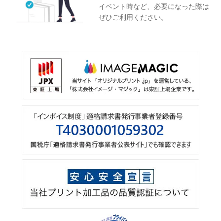
イベント時など、必要になった際は
Mail：privacy@imagemagic.co.jp
ぜひご利用ください。
※ 土曜日・日曜日、祝日、年末年始、ゴールデンウィーク
期間は翌営業日以降の対応とさせていただきます。
6.個人情報を提供されることの任意性について
ご本人様が、当社に個人情報を提供されるかどうかは任意
によるものです。ただし、必要な項目をいただけない場
合、適切な対応ができない場合があります。
7.ご本人が容易に認識できない方法による個人情報の取
得
当社サイトの一部ではクッキー（Cookie）を利用しており
ます。これは、ご本人様が当社のサイトに再度訪問された
際、より便利に当社サイトをご覧いただくためのものであ
り、ご本人様のプライバシーを侵害するものでなく、か
つ、ご本人様のコンピュータへ悪影響を及ぼすことはあり
ません。