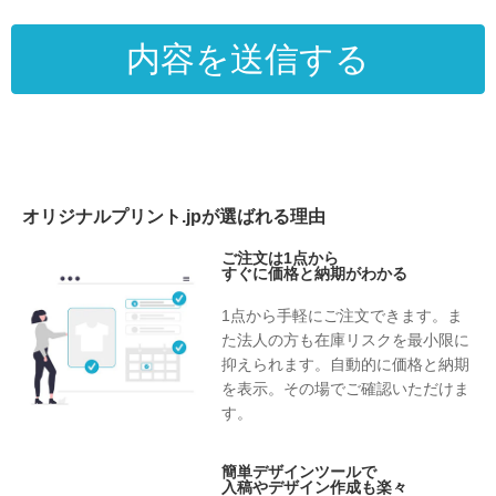
（2）会員にご登録いただく場合
・当社会員サービスの申し込み受付と登録のため（ご本人
への連絡を含む）
・当社サービスの実施・運営のため
・登録会員様のサポートのため
4.個人情報の委託
（1）決済代行における個人情報委託について
当社はご本人様の個人情報を、以下の通り決済代行会社に
オリジナルプリント.jpが選ばれる理由
委託することがあります。
・第三者に委託する目的
ご注文は1点から
すぐに価格と納期がわかる
当社は、上記「個人情報の利用目的」に掲げる利用目的の
達成に必要な範囲内で、個人情報を会員費用決済代行事業
1点から手軽にご注文できます。ま
者に委託いたします。
た法人の方も在庫リスクを最小限に
・委託する個人情報の項目
抑えられます。自動的に価格と納期
ご本人様が「入力フォーム」で入力いただいた項目のうち
を表示。その場でご確認いただけま
クレジットカードに関する情報
す。
・委託の手段または方法
ご注文画面、会員用申込み画面に、必要事項を入力し登録
簡単デザインツールで
することにより送信されます。
入稿やデザイン作成も楽々