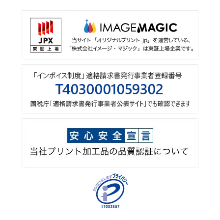
6.個人情報を提供されることの任意性について
ご本人様が、当社に個人情報を提供されるかどうかは任意
によるものです。ただし、必要な項目をいただけない場
合、適切な対応ができない場合があります。
7.ご本人が容易に認識できない方法による個人情報の取
得
当社サイトの一部ではクッキー（Cookie）を利用しており
ます。これは、ご本人様が当社のサイトに再度訪問された
際、より便利に当社サイトをご覧いただくためのものであ
り、ご本人様のプライバシーを侵害するものでなく、か
つ、ご本人様のコンピュータへ悪影響を及ぼすことはあり
ません。