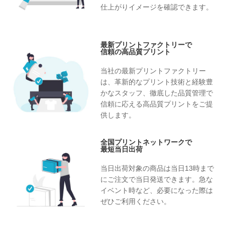
運送会社 佐川急便株式会社／ヤマト運輸株式会社
仕上がりイメージを確認できます。
（2）決済代行以外の個人情報の委託について
当社は（1）の場合以外にも事業運営上、上記3.の利用目的
の達成に必要な範囲内に限り、個人情報を外部に委託する
最新プリントファクトリーで
ことがあります。この場合、個人情報保護水準の高い委託
信頼の高品質プリント
先を選定し、個人情報の適正管理、機密保持についての契
約を締結し、適切な管理を実施させます。
当社の最新プリントファクトリー
は、革新的なプリント技術と経験豊
5.個人情報の開示等の請求
かなスタッフ、徹底した品質管理で
ご本人様は、当社に対して、本件に関する個人情報の開示
信頼に応える高品質プリントをご提
等に関して、下記の当社問合せ窓口に申し出ることができ
供します。
ます。 その際、当社はお客様ご本人を確認させていただい
たうえで、合理的な期間内に対応いたします。
全国プリントネットワークで
最短当日出荷
お問い合わせ窓口
株式会社イメージ・マジック 個人情報問合せ窓口
当日出荷対象の商品は当日13時まで
〒112-0002 東京都文京区小石川1－3－11 ライジングスク
にご注文で当日発送できます。急な
エア後楽園5F
イベント時など、必要になった際は
Mail：privacy@imagemagic.co.jp
ぜひご利用ください。
※ 土曜日・日曜日、祝日、年末年始、ゴールデンウィーク
期間は翌営業日以降の対応とさせていただきます。