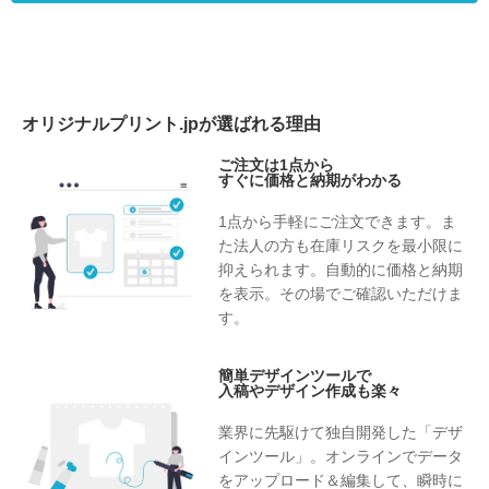
・当社サービスの実施・運営のため
・登録会員様のサポートのため
4.個人情報の委託
（1）決済代行における個人情報委託について
当社はご本人様の個人情報を、以下の通り決済代行会社に
オリジナルプリント.jpが選ばれる理由
委託することがあります。
・第三者に委託する目的
ご注文は1点から
すぐに価格と納期がわかる
当社は、上記「個人情報の利用目的」に掲げる利用目的の
達成に必要な範囲内で、個人情報を会員費用決済代行事業
1点から手軽にご注文できます。ま
者に委託いたします。
た法人の方も在庫リスクを最小限に
・委託する個人情報の項目
抑えられます。自動的に価格と納期
ご本人様が「入力フォーム」で入力いただいた項目のうち
を表示。その場でご確認いただけま
クレジットカードに関する情報
す。
・委託の手段または方法
ご注文画面、会員用申込み画面に、必要事項を入力し登録
簡単デザインツールで
することにより送信されます。
入稿やデザイン作成も楽々
・個人情報の委託先
決済代行会社 佐川急便株式会社／株式会社ラクーンフィ
業界に先駆けて独自開発した「デザ
ナンシャル／ソフトバンク・ペイメント・サービス株式会
インツール」。オンラインでデータ
社
をアップロード＆編集して、瞬時に