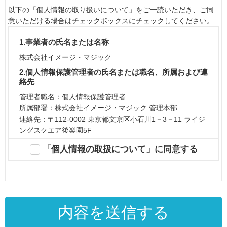
以下の「個人情報の取り扱いについて」をご一読いただき、ご同
意いただける場合はチェックボックスにチェックしてください。
1.事業者の氏名または名称
株式会社イメージ・マジック
2.個人情報保護管理者の氏名または職名、所属および連
絡先
管理者職名：個人情報保護管理者
所属部署：株式会社イメージ・マジック 管理本部
連絡先：〒112-0002 東京都文京区小石川1－3－11 ライジ
ングスクエア後楽園5F
Mail：privacy@imagemagic.co.jp
「個人情報の取扱について」に同意する
3.個人情報の利用目的
（1）ご注文の場合
当社サービスの実施・運営のため
（2）会員にご登録いただく場合
・当社会員サービスの申し込み受付と登録のため（ご本人
への連絡を含む）