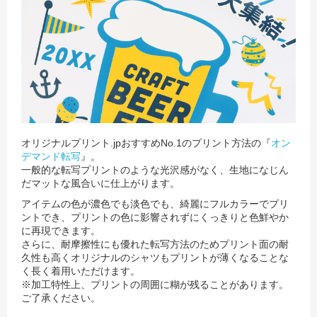
オリジナルプリント.jpおすすめNo.1のプリント方法の『
オン
デマンド転写
』。
一般的な転写プリントのような光沢感がなく、生地になじん
だマットな風合いに仕上がります。
アイテムの色が濃色でも淡色でも、綺麗にフルカラーでプリ
ントでき、プリントの色に影響されずにくっきりと色鮮やか
に再現できます。
さらに、耐摩擦性にも優れた転写方法のためプリント面の耐
久性も高くオリジナルのシャツもプリントが薄くなることな
く長く着用いただけます。
※加工特性上、プリントの周囲に糊が残ることがあります。
ご了承ください。