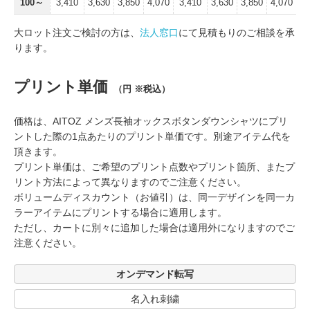
100～
3,410
3,630
3,850
4,070
3,410
3,630
3,850
4,070
大ロット注文ご検討の方は、
法人窓口
にて見積もりのご相談を承
ります。
プリント単価
（円 ※税込）
価格は、AITOZ メンズ長袖オックスボタンダウンシャツにプリ
ントした際の1点あたりのプリント単価です。別途アイテム代を
頂きます。
プリント単価は、ご希望のプリント点数やプリント箇所、またプ
リント方法によって異なりますのでご注意ください。
ボリュームディスカウント（お値引）は、同一デザインを同一カ
ラーアイテムにプリントする場合に適用します。
ただし、カートに別々に追加した場合は適用外になりますのでご
注意ください。
オンデマンド転写
名入れ刺繍