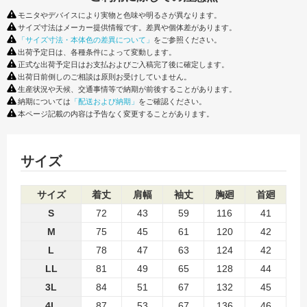
モニタやデバイスにより実物と色味や明るさが異なります。
サイズ寸法はメーカー提供情報です。差異や個体差があります。
「サイズ寸法・本体色の差異について」
をご参照ください。
出荷予定日は、各種条件によって変動します。
正式な出荷予定日はお支払およびご入稿完了後に確定します。
出荷日前倒しのご相談は原則お受けしていません。
生産状況や天候、交通事情等で納期が前後することがあります。
納期については
「配送および納期」
をご確認ください。
本ページ記載の内容は予告なく変更することがあります。
サイズ
サイズ
着丈
肩幅
袖丈
胸廻
首廻
S
72
43
59
116
41
M
75
45
61
120
42
L
78
47
63
124
42
LL
81
49
65
128
44
3L
84
51
67
132
45
4L
87
53
67
136
46