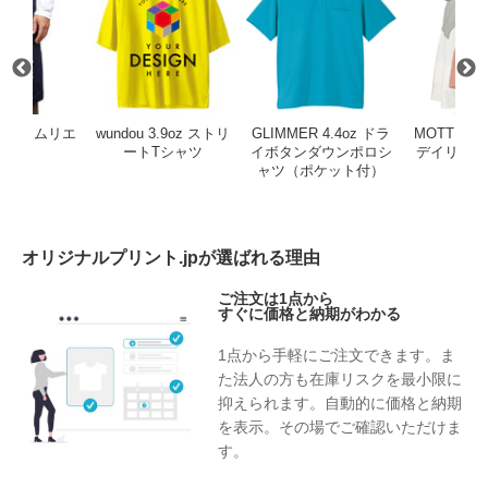
ORY ソムリエ
wundou 3.9oz ストリ
GLIMMER 4.4oz ドラ
MOTTER
プロン
ートTシャツ
イボタンダウンポロシ
デイリーバッ
ャツ（ポケット付）
120
オリジナルプリント.jpが選ばれる理由
ご注文は1点から
すぐに価格と納期がわかる
1点から手軽にご注文できます。ま
た法人の方も在庫リスクを最小限に
抑えられます。自動的に価格と納期
を表示。その場でご確認いただけま
す。