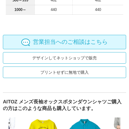
500～999
462
462
1000～
440
440
営業担当へのご相談はこちら
デザインしてネットショップで販売
プリントせずに無地で購入
AITOZ メンズ長袖オックスボタンダウンシャツご購入
の方はこのような商品も購入しています。
R 4.4oz ドライポロシャツ
D-FACTORY ソムリエエプロン
wundou 3.9oz ストリートTシャツ
GLIMMER