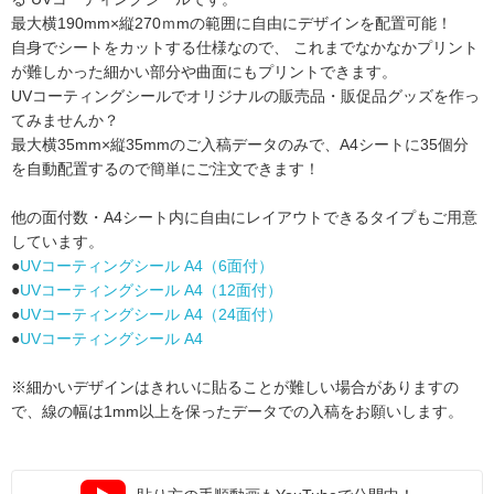
最大横190mm×縦270ｍmの範囲に自由にデザインを配置可能！
自身でシートをカットする仕様なので、
これまでなかなかプリント
が難しかった細かい部分や曲面にもプリントできます。
UVコーティングシールでオリジナルの販売品・販促品グッズを作っ
てみませんか？
最大横35mm×縦35mmのご入稿データのみで、A4シートに35個分
を自動配置するので簡単にご注文できます！
他の面付数・A4シート内に自由にレイアウトできるタイプもご用意
しています。
●
UVコーティングシール A4（6面付）
●
UVコーティングシール A4（12面付）
●
UVコーティングシール A4（24面付）
●
UVコーティングシール A4
※細かいデザインはきれいに貼ることが難しい場合がありますの
で、
線の幅は1mm以上を保ったデータでの入稿をお願いします。