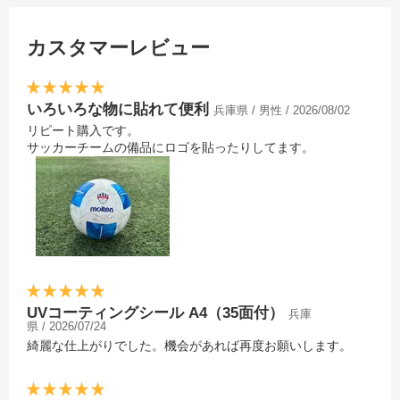
てくれます。
・配布ノベルティや記念グッズ
としての作成におすすめ！様々
カスタマーレビュー
なアイテムに張り付けることが
できるので気軽にオリジナルグ
ッズが作れます。
いろいろな物に貼れて便利
兵庫県 / 男性 / 2026/08/02
リピート購入です。
サッカーチームの備品にロゴを貼ったりしてます。
UVコーティングシール A4（35面付）
兵庫
県 / 2026/07/24
綺麗な仕上がりでした。機会があれば再度お願いします。