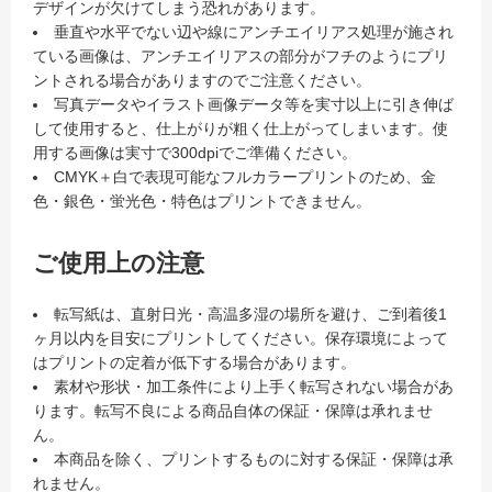
デザインが欠けてしまう恐れがあります。
垂直や水平でない辺や線にアンチエイリアス処理が施され
ている画像は、アンチエイリアスの部分がフチのようにプリ
ントされる場合がありますのでご注意ください。
写真データやイラスト画像データ等を実寸以上に引き伸ば
して使用すると、仕上がりが粗く仕上がってしまいます。使
用する画像は実寸で300dpiでご準備ください。
CMYK＋白で表現可能なフルカラープリントのため、金
色・銀色・蛍光色・特色はプリントできません。
ご使用上の注意
転写紙は、直射日光・高温多湿の場所を避け、ご到着後1
ヶ月以内を目安にプリントしてください。保存環境によって
はプリントの定着が低下する場合があります。
素材や形状・加工条件により上手く転写されない場合があ
ります。転写不良による商品自体の保証・保障は承れませ
ん。
本商品を除く、プリントするものに対する保証・保障は承
れません。