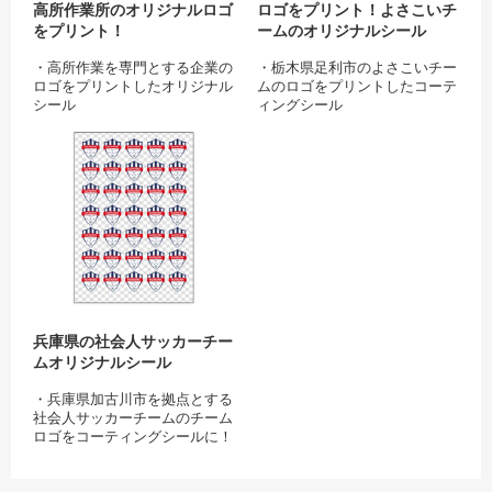
高所作業所のオリジナルロゴ
ロゴをプリント！よさこいチ
をプリント！
ームのオリジナルシール
・高所作業を専門とする企業の
・栃木県足利市のよさこいチー
ロゴをプリントしたオリジナル
ムのロゴをプリントしたコーテ
シール
ィングシール
・鷹やロープを用いたロゴは、
・筆文字で描かれたチーム名は
兵庫県の社会人サッカーチームオリ
高所での職人技感じさせるスタ
日本特有の華やかさを、赤と黒
イリッシュで気品あるデザイ
の色合いは力強さを感じさせて
ン！
くれます。
・販促宣伝グッズとしてはもち
・物販グッズとしてはもちろ
ろん、イベントノベルティ・周
ん、イベントでの配布ノベルテ
年記念グッズなど幅広いシーン
ィやプレゼントグッズなど、
で活躍してくれます。
様々なシーンで活用できます。
兵庫県の社会人サッカーチー
ムオリジナルシール
・兵庫県加古川市を拠点とする
社会人サッカーチームのチーム
ロゴをコーティングシールに！
・チームを象徴する赤と青のカ
ラーは洗練さと情熱を感じさせ