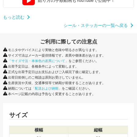
貼り方の手順動画もYouTubeで公開中！
もっと読む
シール・ステッカーの一覧へ戻る
ご利用に際しての注意点
モニタやデバイスにより実物と色味や明るさが異なります。
サイズ寸法はメーカー提供情報です。差異や個体差があります。
「サイズ寸法・本体色の差異について」
をご参照ください。
出荷予定日は、各種条件によって変動します。
正式な出荷予定日はお支払およびご入稿完了後に確定します。
出荷日前倒しのご相談は原則お受けしていません。
生産状況や天候、交通事情等で納期が前後することがあります。
納期については
「配送および納期」
をご確認ください。
本ページ記載の内容は予告なく変更することがあります。
サイズ
横幅
縦幅