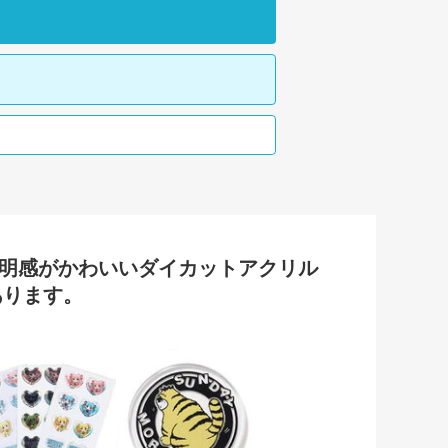
透明感がかわいいダイカットアクリル
あります。
リルスタンド 大ロット・大量注文がお得 安いオリジナル自作アクスタ
るダイカットアクリルキーホルダー 大ロット・大量注文がお得 安いオ
ー（クリア） 写真やイラストなどフルカラー印刷可能！透明感がかわい
カードステッカー 8枚セット
ぷっくりシール ハート型
円形 アクリルステッカー（