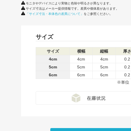
モニタやデバイスにより実物と色味や明るさが異なります。
サイズ寸法はメーカー提供情報です。差異や個体差があります。
「サイズ寸法・本体色の差異について」
をご参照ください。
サイズ
サイズ
横幅
縦幅
厚
4cm
4cm
4cm
0.2
5cm
5cm
5cm
0.2
6cm
6cm
6cm
0.2
※単位