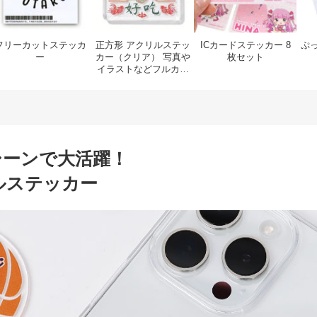
フリーカットステッカ
正方形 アクリルステッ
ICカードステッカー 8
ぷ
ー
カー（クリア） 写真や
枚セット
イラストなどフルカラ
ー印刷可能！透明感が
かわいいスクエアアク
リルシール オリジナル
の自作シールを格安で
1個から
シーンで大活躍！
ルステッカー