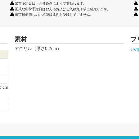
出荷予定日は、各種条件によって変動します。
正式な出荷予定日はお支払およびご入稿完了後に確定します。
出荷日前倒しのご相談は原則お受けしていません。
素材
プ
アクリル（厚さ0.2cm）
UV
さ
：cm