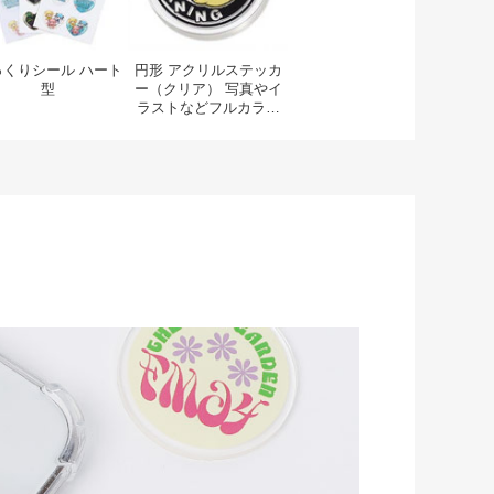
っくりシール ハート
円形 アクリルステッカ
型
ー（クリア） 写真やイ
ラストなどフルカラー
印刷可能！透明感がか
わいい丸型アクリルシ
ール オリジナルの自作
シールを格安で1個か
ら