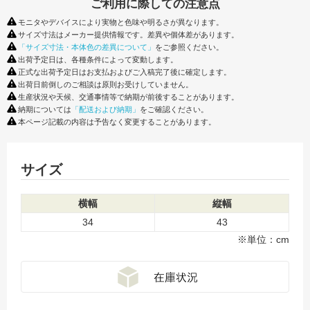
ご利用に際しての注意点
モニタやデバイスにより実物と色味や明るさが異なります。
サイズ寸法はメーカー提供情報です。差異や個体差があります。
「サイズ寸法・本体色の差異について」
をご参照ください。
出荷予定日は、各種条件によって変動します。
正式な出荷予定日はお支払およびご入稿完了後に確定します。
出荷日前倒しのご相談は原則お受けしていません。
生産状況や天候、交通事情等で納期が前後することがあります。
納期については
「配送および納期」
をご確認ください。
本ページ記載の内容は予告なく変更することがあります。
サイズ
横幅
縦幅
34
43
※単位：cm