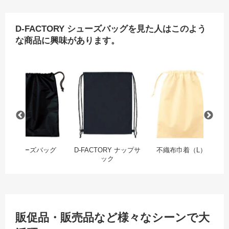
D-FACTORY シューズバッグを見た人はこのよう
な商品に興味があります。
フェアトレードコットンフリル巾着（M）
シューズバッグ
D-FACTORY ナップサッ
不
シューズバッグ
D-FACTORY ナップサ
不織布巾着（L）
フ
ック
販促品・販売品など様々なシーンで大