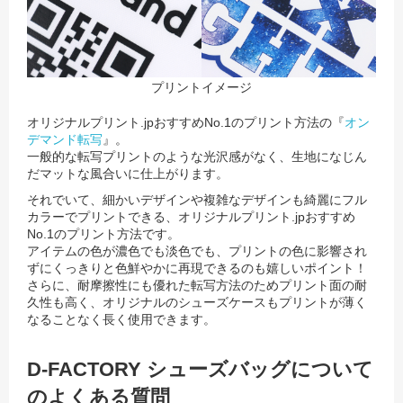
プリントイメージ
オリジナルプリント.jpおすすめNo.1のプリント方法の『
オン
デマンド転写
』。
一般的な転写プリントのような光沢感がなく、生地になじん
だマットな風合いに仕上がります。
それでいて、細かいデザインや複雑なデザインも綺麗にフル
カラーでプリントできる、オリジナルプリント.jpおすすめ
No.1のプリント方法です。
アイテムの色が濃色でも淡色でも、プリントの色に影響され
ずにくっきりと色鮮やかに再現できるのも嬉しいポイント！
さらに、耐摩擦性にも優れた転写方法のためプリント面の耐
久性も高く、オリジナルのシューズケースもプリントが薄く
なることなく長く使用できます。
D-FACTORY シューズバッグについて
のよくある質問