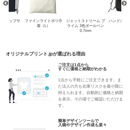
ORY ナップサ
ファインライトポリ巾
ジェットストリーム プ
ハンドル付
ック
着（L）
ライム 3色ボールペン
ュッ
0.7mm
オリジナルプリント.jpが選ばれる理由
ご注文は1点から
すぐに価格と納期がわかる
1点から手軽にご注文できます。ま
た法人の方も在庫リスクを最小限に
抑えられます。自動的に価格と納期
を表示。その場でご確認いただけま
す。
簡単デザインツールで
入稿やデザイン作成も楽々