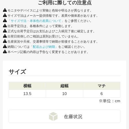
ご利用に際しての注意点
モニタやデバイスにより実物と色味や明るさが異なります。
サイズ寸法はメーカー提供情報です。差異や個体差があります。
「サイズ寸法・本体色の差異について」
をご参照ください。
出荷予定日は、各種条件によって変動します。
正式な出荷予定日はお支払およびご入稿完了後に確定します。
出荷日前倒しのご相談は原則お受けしていません。
生産状況や天候、交通事情等で納期が前後することがあります。
納期については
「配送および納期」
をご確認ください。
本ページ記載の内容は予告なく変更することがあります。
サイズ
横幅
縦幅
マチ
13.5
10
6
※単位：cm