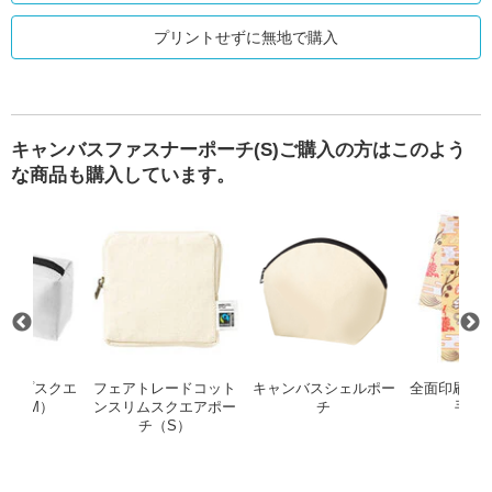
プリントせずに無地で購入
キャンバスファスナーポーチ(S)ご購入の方はこのよう
な商品も購入しています。
）
リップ
リップストップスクエアポーチ（M）
フェアトレードコットンスリムスク
キャンバス
トップスクエ
フェアトレードコット
キャンバスシェルポー
全面印刷 ポ
チ（M）
ンスリムスクエアポー
チ
手ぬ
チ（S）