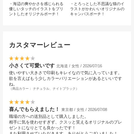
・海辺の爽やかさを感じられる
・とろっとした不思議な猫のイ
優しいタッチのイラストをプリ
ラストがかわいいオリジナルの
ントしたオリジナルポーチ！
キャンバスポーチ！
・フルカラープリントが可能な
・落ち着いた単色のイラストで
ので、手書きのイラストでも簡
優しい雰囲気を感じられます。
単にオリジナルグッズにするこ
・クリエイターグッズとしての
とができます。
販売はもちろん、プレゼントや
・クリエイターグッズ販売用、
記念ノベルティとしても喜ばれ
カスタマーレビュー
ノベルティ、ギフトなど幅広い
ること間違いなしです！
場面におすすめです！
小さくて可愛いです
北海道 / 女性 / 2026/07/16
使いやすい大きさで印刷もキレイなので気に入っています。
欲を言えばもう少しカラーバリエーションがあるといいです
ね。
（商品カラー： ナチュラル、ナイトブラック）
喜んでもらえました！
東京都 / 女性 / 2026/07/08
職場の方への送別品として購入しました。
相手に気を使わせすぎず、クスッと笑えるオリジナルのプレ
ゼントになりとても良かったです！
また利用させていただきます。ありがとうございました！