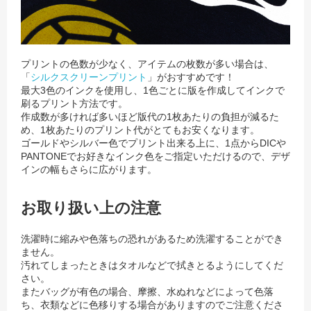
プリントの色数が少なく、アイテムの枚数が多い場合は、
「
シルクスクリーンプリント
」がおすすめです！
最大3色のインクを使用し、1色ごとに版を作成してインクで
刷るプリント方法です。
作成数が多ければ多いほど版代の1枚あたりの負担が減るた
め、1枚あたりのプリント代がとてもお安くなります。
ゴールドやシルバー色でプリント出来る上に、1点からDICや
PANTONEでお好きなインク色をご指定いただけるので、
デザ
インの幅もさらに広がります。
お取り扱い上の注意
洗濯時に縮みや色落ちの恐れがあるため洗濯することができ
ません。
汚れてしまったときはタオルなどで拭きとるようにしてくだ
さい。
またバッグが有色の場合、摩擦、水ぬれなどによって色落
ち、衣類などに色移りする場合がありますのでご注意くださ