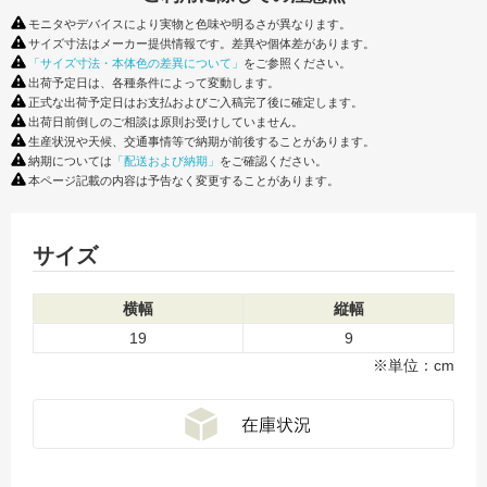
モニタやデバイスにより実物と色味や明るさが異なります。
サイズ寸法はメーカー提供情報です。差異や個体差があります。
「サイズ寸法・本体色の差異について」
をご参照ください。
出荷予定日は、各種条件によって変動します。
正式な出荷予定日はお支払およびご入稿完了後に確定します。
出荷日前倒しのご相談は原則お受けしていません。
生産状況や天候、交通事情等で納期が前後することがあります。
納期については
「配送および納期」
をご確認ください。
本ページ記載の内容は予告なく変更することがあります。
サイズ
横幅
縦幅
19
9
※単位：cm