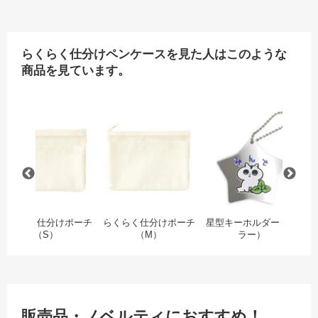
らくらく仕分けペンケースを見た人はこのような
商品を見ています。
（ゴールドラメ）
コットンポーチ巾着（S）
らくらく仕分けポーチ（S）
らくらく仕分けポーチ（
星
らくらく仕分けポーチ
らくらく仕分けポーチ
星型キーホルダー（ミ
ハ
（S）
（M）
ラー）
販売品・ノベルティにおすすめ！