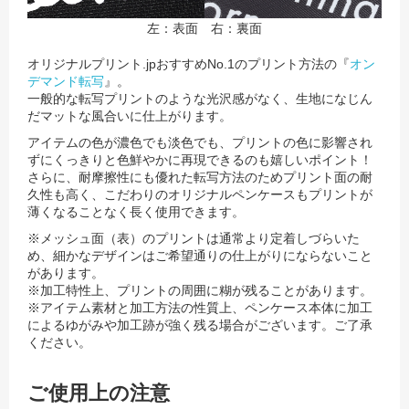
左：表面 右：裏面
オリジナルプリント.jpおすすめNo.1のプリント方法の『
オン
デマンド転写
』。
一般的な転写プリントのような光沢感がなく、生地になじん
だマットな風合いに仕上がります。
アイテムの色が濃色でも淡色でも、プリントの色に影響され
ずにくっきりと色鮮やかに再現できるのも嬉しいポイント！
さらに、耐摩擦性にも優れた転写方法のためプリント面の耐
久性も高く、こだわりのオリジナルペンケースもプリントが
薄くなることなく長く使用できます。
※メッシュ面（表）のプリントは通常より定着しづらいた
め、細かなデザインはご希望通りの仕上がりにならないこと
があります。
※加工特性上、プリントの周囲に糊が残ることがあります。
※アイテム素材と加工方法の性質上、ペンケース本体に加工
によるゆがみや加工跡が強く残る場合がございます。ご了承
ください。
ご使用上の注意