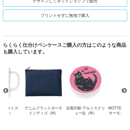
デザインしてネットショップで販売
プリントせずに無地で購入
らくらく仕分けペンケースご購入の方はこのような商品
も購入しています。
ンバスホリデースクエアトート
キャップ
マグカップ Lサイズ（ホワイト）
デニムフラットポーチ インディゴ
全面印刷 ア
プ Lサイズ
デニムフラットポーチ
全面印刷 アルミスクリ
MOTTERU
ワイト）
インディゴ（M）
ュー缶（M）
サーモステ
ル