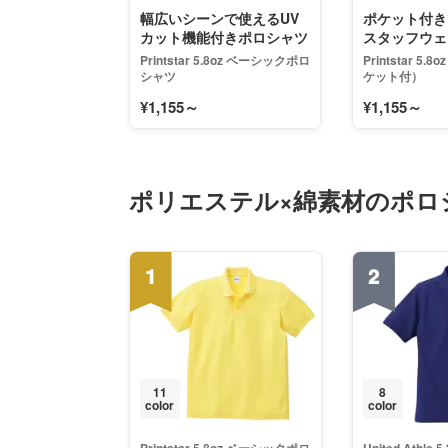
幅広いシーンで使えるUV
ポケット付き
カット機能付きポロシャツ
スタッフウェ
め！
Printstar 5.8oz ベーシックポロ
Printstar 5
シャツ
ケット付）
¥1,155～
¥1,155～
ポリエステル×綿素材のポロ
1
2
11
8
color
color