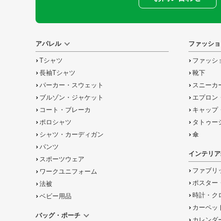
アパレル
ファッショ
Tシャツ
ファッシ
長袖Tシャツ
靴下
パーカー・スウェット
スニーカ
ブルゾン・ジャケット
エプロン
コート・ブレーカ
キャップ
ポロシャツ
タトゥー
シャツ・カーディガン
傘
パンツ
インテリア
スポーツウェア
ファブリ
ワークユニフォーム
ポスター
法被
時計・ク
ベビー用品
カーペッ
バッグ・ポーチ
カレンダ