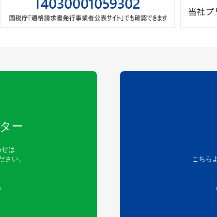
ター
わせは
ださい。
こちら
）