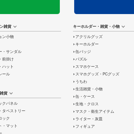
ン雑貨
キーホルダー・雑貨・小物
ョン小物
アクリルグッズ
キーホルダー
ー・サンダル
缶バッジ
・前掛け
パズル
・ハット
スマホケース
シール
スマホグッズ・PCグッズ
うちわ
生活雑貨・小物
雑貨
缶・ケース
ックパネル
生地・クロス
・タペストリー
マスク・衛生アイテム
ロック
ライター・灰皿
ト・マット
フィギュア
ー