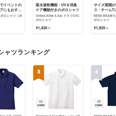
でイベントの
吸水速乾機能・UV＆消臭
サイズ展開が
アにもおすす
ケア機能付きのポロシャツ
ス・チームT
め！
.8oz ポロシャツ（ポ
United Athle 5.3oz ドライCVC
BEES BEAM 
ポロシャツ
ポロシャツ
¥1,430～
¥1,925～
シャツランキング
3
4
11
17
color
color