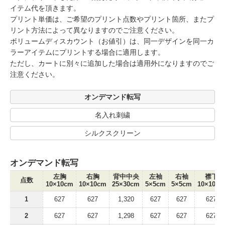
イテム代を頂きます。
プリント単価は、ご希望のプリント点数やプリント箇所、またプ
リント方法によって異なりますのでご注意ください。
ボリュームディスカウント（お値引）は、同一デザインを同一カ
ラーアイテムにプリントする場合に適用します。
ただし、カートに別々に追加した場合は適用外になりますのでご
注意ください。
オンデマンド転写
名入れ刺繍
シルクスクリーン
オンデマンド転写
左胸
右胸
背中中央
左袖
右袖
襟下
点数
10×10cm
10×10cm
25×30cm
5×5cm
5×5cm
10×10cm
1
627
627
1,320
627
627
627
2
627
627
1,298
627
627
627