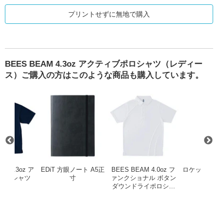
プリントせずに無地で購入
BEES BEAM 4.3oz アクティブポロシャツ（レディー
ス）ご購入の方はこのような商品も購入しています。
 春夏 61015
 リサイクルポリエステル B4トートバッグ
BEES BEAM 4.3oz アクティブポロシャツ
EDiT 方眼ノート A5正寸
BEES BE
AM 4.3oz ア
EDiT 方眼ノート A5正
BEES BEAM 4.0oz フ
ロケットサ
ポロシャツ
寸
ァンクショナル ボタン
420
ダウンドライポロシャ
ツ