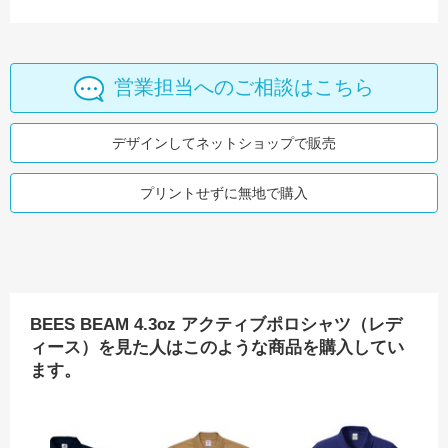
営業担当へのご相談はこちら
デザインしてネットショップで販売
プリントせずに無地で購入
BEES BEAM 4.3oz アクティブポロシャツ（レデ
ィース）を見た人はこのような商品を購入してい
ます。
 ドライボタンダウンポロシャツ（ポケット付）
GLIMMER 4.4oz ドライポロシャツ（ポケット付）
BEES BEAM 4.3oz アクティブポロシャツ
United Athle 4.7o
Un