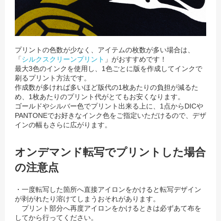
プリントの色数が少なく、アイテムの枚数が多い場合は、
「
シルクスクリーンプリント
」がおすすめです！
最大3色のインクを使用し、1色ごとに版を作成してインクで
刷るプリント方法です。
作成数が多ければ多いほど版代の1枚あたりの負担が減るた
め、1枚あたりのプリント代がとてもお安くなります。
ゴールドやシルバー色でプリント出来る上に、1点からDICや
PANTONEでお好きなインク色をご指定いただけるので、
デザ
インの幅もさらに広がります。
オンデマンド転写でプリントした場合
の注意点
・一度転写した箇所へ直接アイロンをかけると転写デザイン
が剥がれたり溶けてしまうおそれがあります。
プリント部分へ再度アイロンをかけるときは必ずあて布を
してから行ってください。