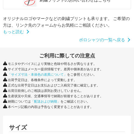
オリジナルロゴやマークなどの刺繍プリントも承ります。
ご希望の
方は、リンク先のフォームからお気軽にご相談ください。
もっと読む
ポロシャツの一覧へ戻る
ご利用に際しての注意点
モニタやデバイスにより実物と色味や明るさが異なります。
サイズ寸法はメーカー提供情報です。差異や個体差があります。
「サイズ寸法・本体色の差異について」
をご参照ください。
出荷予定日は、各種条件によって変動します。
正式な出荷予定日はお支払およびご入稿完了後に確定します。
出荷日前倒しのご相談は原則お受けしていません。
生産状況や天候、交通事情等で納期が前後することがあります。
納期については
「配送および納期」
をご確認ください。
本ページ記載の内容は予告なく変更することがあります。
サイズ