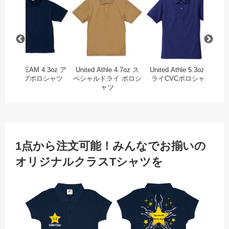
BEES BEAM 4.3oz ア
United Athle 4.7oz ス
United Athle 5.3oz ド
P
クティブポロシャツ
ペシャルドライ ポロシ
ライCVCポロシャツ
ャツ
1点から注文可能！みんなでお揃いの
オリジナルクラスTシャツを