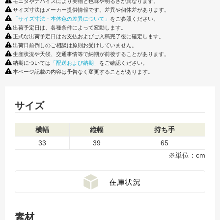
モニタやデバイスにより実物と色味や明るさが異なります。
サイズ寸法はメーカー提供情報です。差異や個体差があります。
「サイズ寸法・本体色の差異について」
をご参照ください。
出荷予定日は、各種条件によって変動します。
正式な出荷予定日はお支払およびご入稿完了後に確定します。
出荷日前倒しのご相談は原則お受けしていません。
生産状況や天候、交通事情等で納期が前後することがあります。
納期については
「配送および納期」
をご確認ください。
本ページ記載の内容は予告なく変更することがあります。
サイズ
横幅
縦幅
持ち手
33
39
65
※単位：cm
素材