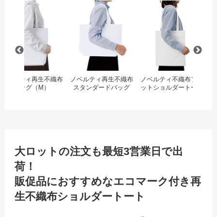
（M）
ノベルティ再生PETユーティリティバッグコンビ（M）
ノベルティ再生不織布バッグ（M）
ノベルティ再生不織布ス
ノ
ノベルティ再生不織布
ノベルティ再生不織布
ノベルティ不織布フラ
ノ
バッグ（M）
スタンダードバッグ
ットショルダートート
ク
大ロットの注文も最短3営業日で出
荷！
販促品におすすめなエコマーク付き再
生不織布ショルダートート