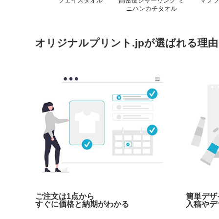
フェイスタオル
高密度シャーリング ミ
マフラ
ニハンカチタオル
オリジナルプリント.jpが選ばれる理由
ご注文は1点から
簡単デザ
すぐに価格と納期がわかる
入稿やデ