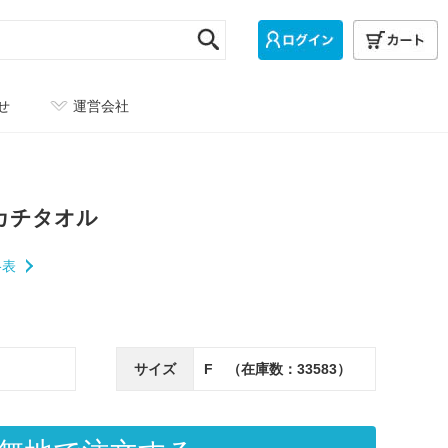
せ
運営会社
カチタオル
格表
サイズ
F （在庫数：33583）