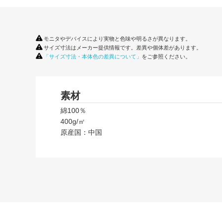
モニタやデバイスにより実物と色味や明るさが異なります。
サイズ寸法はメーカー提供情報です。差異や個体差があります。
「サイズ寸法・本体色の差異について」
をご参照ください。
素材
綿100％
400g/㎡
原産国：中国