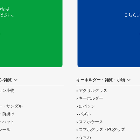
わせは
ださい。
こちら
）
ン雑貨
キーホルダー・雑貨・小物
ョン小物
アクリルグッズ
キーホルダー
ー・サンダル
缶バッジ
・前掛け
パズル
・ハット
スマホケース
シール
スマホグッズ・PCグッズ
うちわ