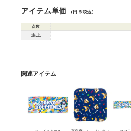
アイテム単価
（円 ※税込）
点数
1以上
関連アイテム
フェイスタオル
高密度シ