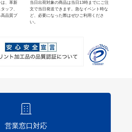
ーは、革新
当日出荷対象の商品は当日13時までにご注
スタッフ、
文で当日発送できます。急なイベント時な
る高品質プ
ど、必要になった際はぜひご利用くださ
い。
営業窓口対応