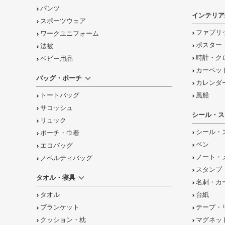
パンツ
インテリア
スポーツウェア
ファブリ
ワークユニフォーム
ポスター
法被
時計・ク
ベビー用品
カーペッ
バッグ・ポーチ
カレンダ
トートバッグ
風船
サコッシュ
シール・ス
リュック
シール・
ポーチ・巾着
ペン
エコバッグ
ノート・
ノベルティバッグ
スタンプ
タオル・寝具
名刺・カ
タオル
台紙
ブランケット
テープ・
クッション・枕
マグネッ