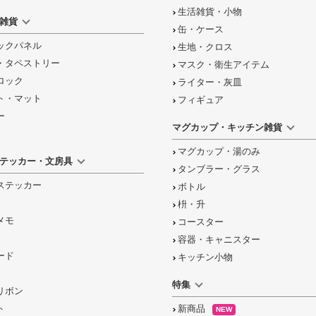
生活雑貨・小物
雑貨
缶・ケース
ックパネル
生地・クロス
・タペストリー
マスク・衛生アイテム
ロック
ライター・灰皿
ト・マット
フィギュア
ー
マグカップ・キッチン雑貨
マグカップ・湯のみ
テッカー・文房具
タンブラー・グラス
ステッカー
ボトル
枡・升
メモ
コースター
容器・キャニスター
ード
キッチン小物
特集
リボン
ト
新商品
NEW