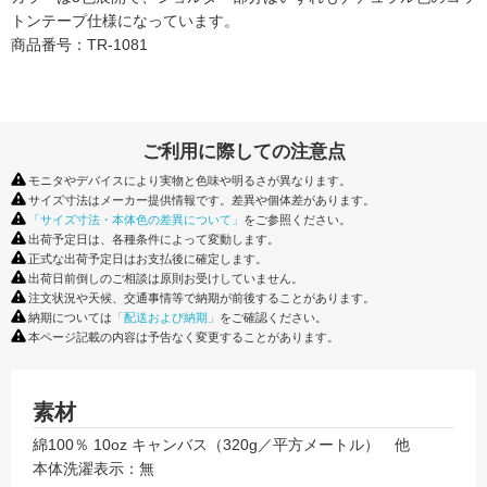
トンテープ仕様になっています。
商品番号：TR-1081
ご利用に際しての注意点
モニタやデバイスにより実物と色味や明るさが異なります。
サイズ寸法はメーカー提供情報です。差異や個体差があります。
「サイズ寸法・本体色の差異について」
をご参照ください。
出荷予定日は、各種条件によって変動します。
正式な出荷予定日はお支払後に確定します。
出荷日前倒しのご相談は原則お受けしていません。
注文状況や天候、交通事情等で納期が前後することがあります。
納期については
「配送および納期」
をご確認ください。
本ページ記載の内容は予告なく変更することがあります。
素材
綿100％ 10oz キャンバス（320g／平方メートル） 他
本体洗濯表示：無