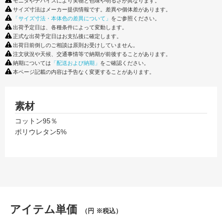
モニタやデバイスにより実物と色味や明るさが異なります。
サイズ寸法はメーカー提供情報です。差異や個体差があります。
「サイズ寸法・本体色の差異について」
をご参照ください。
出荷予定日は、各種条件によって変動します。
正式な出荷予定日はお支払後に確定します。
出荷日前倒しのご相談は原則お受けしていません。
注文状況や天候、交通事情等で納期が前後することがあります。
納期については
「配送および納期」
をご確認ください。
本ページ記載の内容は予告なく変更することがあります。
素材
コットン95％
ポリウレタン5%
アイテム単価
（円 ※税込）