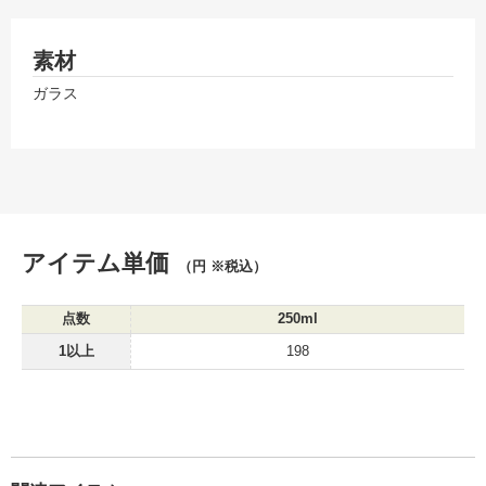
素材
ガラス
アイテム単価
（円 ※税込）
点数
250ml
1以上
198