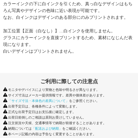
カラーインクの下に白インクを引くため、真っ白なデザインはもち
ろん
写真やデザインの色味に近い表現が可能です。
なお、白インクはデザインのある部分にのみプリントされます。
加工位置【正面（白なし）】…白インクを使用しません。
グラスにカラーインクを直接プリントするため、素材になじんだ表
現になります。
白いデザインはプリントされません。
ご利用に際しての注意点
モニタやデバイスにより実物と色味や明るさが異なります。
サイズ寸法はメーカー提供情報です。差異や個体差があります。
「サイズ寸法・本体色の差異について」
をご参照ください。
出荷予定日は、各種条件によって変動します。
正式な出荷予定日はお支払後に確定します。
出荷日前倒しのご相談は原則お受けしていません。
注文状況や天候、交通事情等で納期が前後することがあります。
納期については
「配送および納期」
をご確認ください。
本ページ記載の内容は予告なく変更することがあります。