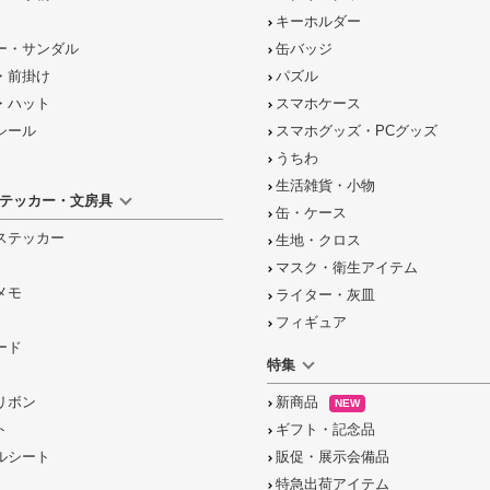
キーホルダー
ー・サンダル
缶バッジ
・前掛け
パズル
・ハット
スマホケース
シール
スマホグッズ・PCグッズ
うちわ
生活雑貨・小物
テッカー・文房具
缶・ケース
ステッカー
生地・クロス
マスク・衛生アイテム
メモ
ライター・灰皿
フィギュア
ード
特集
リボン
新商品
NEW
ト
ギフト・記念品
ルシート
販促・展示会備品
特急出荷アイテム