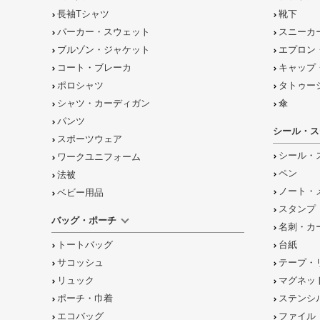
長袖Tシャツ
靴下
パーカー・スウェット
スニーカ
ブルゾン・ジャケット
エプロン
コート・ブレーカ
キャップ
ポロシャツ
タトゥー
シャツ・カーディガン
傘
パンツ
シール・ス
スポーツウェア
シール・
ワークユニフォーム
ペン
法被
ノート・
ベビー用品
スタンプ
バッグ・ポーチ
名刺・カ
トートバッグ
台紙
サコッシュ
テープ・
リュック
マグネッ
ポーチ・巾着
ステンシ
エコバッグ
ファイル