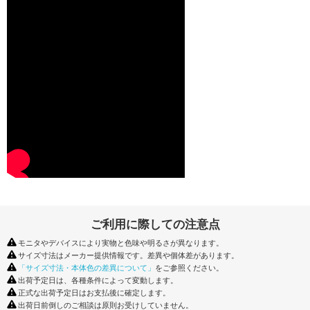
ご利用に際しての注意点
モニタやデバイスにより実物と色味や明るさが異なります。
サイズ寸法はメーカー提供情報です。差異や個体差があります。
「サイズ寸法・本体色の差異について」
をご参照ください。
出荷予定日は、各種条件によって変動します。
正式な出荷予定日はお支払後に確定します。
出荷日前倒しのご相談は原則お受けしていません。