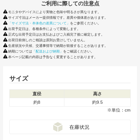
ご利用に際しての注意点
モニタやデバイスにより実物と色味や明るさが異なります。
サイズ寸法はメーカー提供情報です。差異や個体差があります。
「サイズ寸法・本体色の差異について」
をご参照ください。
出荷予定日は、各種条件によって変動します。
正式な出荷予定日はお支払およびご入稿完了後に確定します。
出荷日前倒しのご相談は原則お受けしていません。
生産状況や天候、交通事情等で納期が前後することがあります。
納期については
「配送および納期」
をご確認ください。
本ページ記載の内容は予告なく変更することがあります。
サイズ
直径
高さ
約8
約9.5
※単位：cm