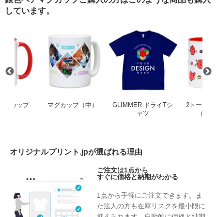
しています。
R ドライTシャツ
2トーンマグカップ（レッド）
マグカップ（中）
GLIMMER
マグカップ
マグカップ（中）
GLIMMER ドライTシ
2トーンマ
ッド）
ャツ
（レッ
オリジナルプリント.jpが選ばれる理由
ご注文は1点から
すぐに価格と納期がわかる
1点から手軽にご注文できます。ま
た法人の方も在庫リスクを最小限に
抑えられます。自動的に価格と納期