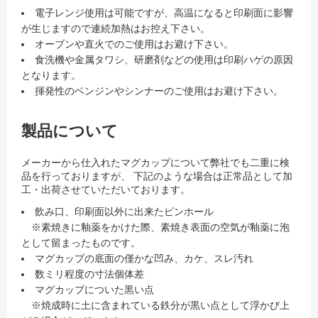
電子レンジ使用は可能ですが、高温になると印刷面に影響
が生じますので連続加熱はお控え下さい。
オーブンや直火でのご使用はお避け下さい。
食洗機や金属タワシ、研磨剤などの使用は印刷ハゲの原因
となります。
揮発性のベンジンやシンナーのご使用はお避け下さい。
製品について
メーカーから仕入れたマグカップについて弊社でも二重に検
品を行っておりますが、 下記のような場合は正常品として加
工・出荷させていただいております。
飲み口、印刷面以外に出来たピンホール
※素焼きに釉薬をかけた際、素焼き表面の空気が釉薬に泡
として留まったものです。
マグカップの底面の僅かな凹み、カケ、スレ汚れ
数ミリ程度の寸法個体差
マグカップについた黒い点
※焼成時に土に含まれている鉄分が黒い点として浮かび上