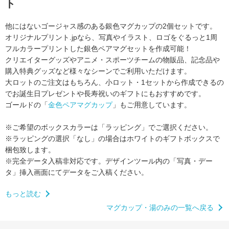
ト
他にはないゴージャス感のある銀色マグカップの2個セットです。
オリジナルプリント.jpなら、写真やイラスト、ロゴをぐるっと1周
フルカラープリントした銀色ペアマグセットを作成可能！
クリエイターグッズやアニメ・スポーツチームの物販品、
記念品や
購入特典グッズなど様々なシーンでご利用いただけます。
大ロットのご注文はもちろん、小ロット・1セットから作成できるの
で
お誕生日プレゼントや長寿祝いのギフトにもおすすめです。
ゴールドの「
金色ペアマグカップ
」もご用意しています。
※ご希望のボックスカラーは「ラッピング」でご選択ください。
※ラッピングの選択「なし」の場合はホワイトのギフトボックスで
梱包致します。
※完全データ入稿非対応です。
デザインツール内の「写真・デー
タ」挿入画面にてデータをご入稿ください。
もっと読む
マグカップ・湯のみの一覧へ戻る