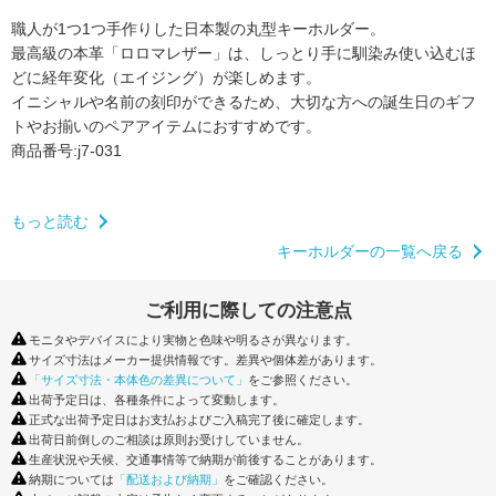
職人が1つ1つ手作りした日本製の丸型キーホルダー。
最高級の本革「ロロマレザー」は、しっとり手に馴染み
使い込むほ
どに経年変化（エイジング）が楽しめます。
イニシャルや名前の刻印ができるため、大切な方への誕生日のギフ
トや
お揃いのペアアイテムにおすすめです。
商品番号:j7-031
もっと読む
キーホルダーの一覧へ戻る
ご利用に際しての注意点
モニタやデバイスにより実物と色味や明るさが異なります。
サイズ寸法はメーカー提供情報です。差異や個体差があります。
「サイズ寸法・本体色の差異について」
をご参照ください。
出荷予定日は、各種条件によって変動します。
正式な出荷予定日はお支払およびご入稿完了後に確定します。
出荷日前倒しのご相談は原則お受けしていません。
生産状況や天候、交通事情等で納期が前後することがあります。
納期については
「配送および納期」
をご確認ください。