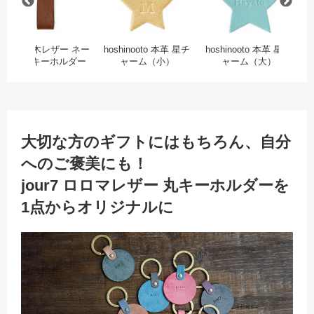
jour7 栃木レザー ネー
hoshinooto 本革 星チ
hoshinooto 本革 星チ
j
ムタグキーホルダー
ャーム（小）
ャーム（大）
大切な方のギフトにはもちろん、自分
へのご褒美にも！
jour7 ロロマレザー 丸キーホルダーを
1点からオリジナルに