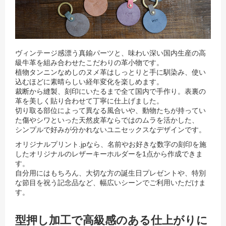
ヴィンテージ感漂う真鍮パーツと、味わい深い国内生産の高
級牛革を組み合わせたこだわりの革小物です。
植物タンニンなめしのヌメ革はしっとりと手に馴染み、使い
込むほどに素晴らしい経年変化を楽しめます。
裁断から縫製、刻印にいたるまで全て国内で手作り。表裏の
革を美しく貼り合わせて丁寧に仕上げました。
切り取る部位によって異なる風合いや、動物たちが持ってい
た傷やシワといった天然皮革ならではのムラを活かした、
シンプルで好みが分かれないユニセックスなデザインです。
オリジナルプリント.jpなら、名前やお好きな数字の刻印を施
したオリジナルのレザーキーホルダーを1点から作成できま
す。
自分用にはもちろん、大切な方の誕生日プレゼントや、特別
な節目を祝う記念品など、幅広いシーンでご利用いただけま
す。
型押し加工で高級感のある仕上がりに