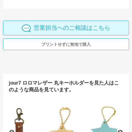
営業担当へのご相談はこちら
プリントせずに無地で購入
jour7 ロロマレザー 丸キーホルダーを見た人はこ
のような商品を見ています。
パスポートカバー
jour7 ロロマレザー名刺入れ
jour7 栃木レザー ネームタグキーホルダー
hoshinooto 本革 星チ
ho