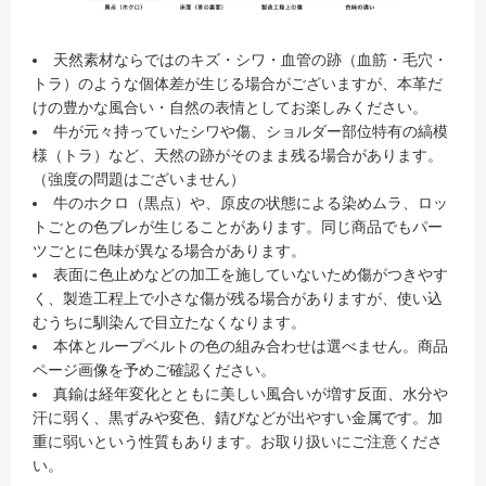
天然素材ならではのキズ・シワ・血管の跡（血筋・毛穴・
トラ）のような個体差が生じる場合がございますが、本革だ
けの豊かな風合い・自然の表情としてお楽しみください。
牛が元々持っていたシワや傷、ショルダー部位特有の縞模
様（トラ）など、天然の跡がそのまま残る場合があります。
（強度の問題はございません）
牛のホクロ（黒点）や、原皮の状態による染めムラ、ロッ
トごとの色ブレが生じることがあります。同じ商品でもパー
ツごとに色味が異なる場合があります。
表面に色止めなどの加工を施していないため傷がつきやす
く、製造工程上で小さな傷が残る場合がありますが、使い込
むうちに馴染んで目立たなくなります。
本体とループベルトの色の組み合わせは選べません。商品
ページ画像を予めご確認ください。
真鍮は経年変化とともに美しい風合いが増す反面、水分や
汗に弱く、黒ずみや変色、錆びなどが出やすい金属です。加
重に弱いという性質もあります。お取り扱いにご注意くださ
い。