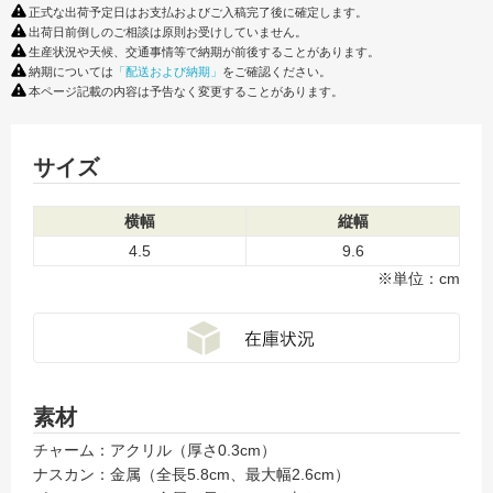
正式な出荷予定日はお支払およびご入稿完了後に確定します。
出荷日前倒しのご相談は原則お受けしていません。
生産状況や天候、交通事情等で納期が前後することがあります。
納期については
「配送および納期」
をご確認ください。
本ページ記載の内容は予告なく変更することがあります。
サイズ
横幅
縦幅
4.5
9.6
※単位：cm
素材
チャーム：アクリル（厚さ0.3cm）
ナスカン：金属（全長5.8cm、最大幅2.6cm）