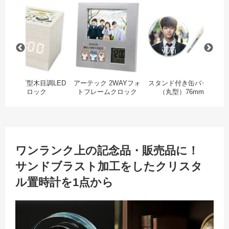
ンジクロック
キッチンマット 180x45cm
キューブ型木目調LEDクロック
アーテック 2WAYフォト
ス
キューブ型木目調LED
アーテック 2WAYフォ
スタンド付き缶バッジ
ス
クロック
トフレームクロック
（丸型）76mm
ワンランク上の記念品・販売品に！
サンドブラスト加工をしたクリスタ
ル置時計を1点から