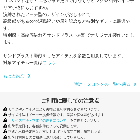
コンパクトなサイズ感で卓上だけではなくリビングや玄関のインテ
リア小物にもおすすめ。
洗練されたアーチ型のデザインがおしゃれで、
高級感があるので退職祝いや周年記念など特別なギフトに最適で
す。
特別感・高級感溢れるサンドブラスト彫刻でオリジナル製作いたし
ます。
サンドブラスト彫刻をしたアイテムを多数ご用意しています。
対象アイテム一覧は
こちら
もっと読む
時計・クロックの一覧へ戻る
ご利用に際しての注意点
モニタやデバイスにより実物と色味や明るさが異なります。
サイズ寸法はメーカー提供情報です。差異や個体差があります。
「サイズ寸法・本体色の差異について」
をご参照ください。
出荷予定日は、各種条件によって変動します。
正式な出荷予定日はお支払およびご入稿完了後に確定します。
出荷日前倒しのご相談は原則お受けしていません。